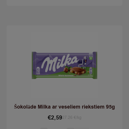
180g
quantity
Šokolāde Milka ar veseliem riekstiem 95g
€
2,59
27.26 €/kg