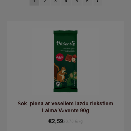
1
2
3
4
5
6
Šok. piena ar veseliem lazdu riekstiem
Laima Vāverīte 90g
€
2,59
28.78 €/kg