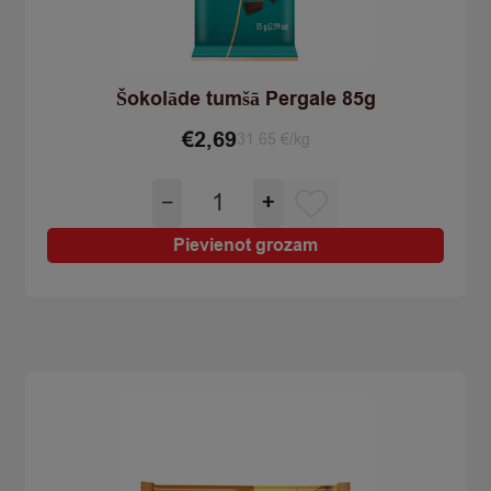
Šokolāde tumšā Pergale 85g
€
2,69
31.65 €/kg
Šokolāde
−
+
tumšā
Pergale
Pievienot grozam
85g
quantity