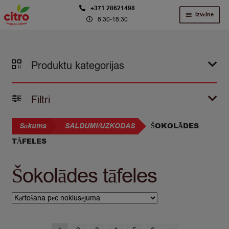
Skip
Skip
+371 28621498
Izvēlne
8:30-18:30
to
to
navigation
content
Produktu kategorijas
Filtri
ŠOKOLĀDES
Sākums
SALDUMI/UZKODAS
TĀFELES
Šokolādes tāfeles