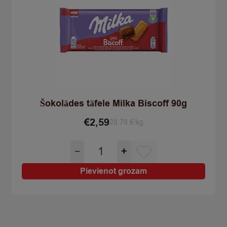
Šokolādes tāfele Milka Biscoff 90g
€
2,59
28.78 €/kg
Šokolādes
−
+
tāfele
Milka
Pievienot grozam
Biscoff
90g
quantity