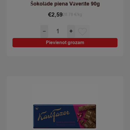
Šokolāde piena Vāverīte 90g
€
2,59
28.78 €/kg
Šokolāde
−
+
piena
Vāverīte
Pievienot grozam
90g
quantity