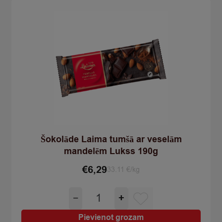
quantity
Šokolāde Laima tumšā ar veselām
mandelēm Lukss 190g
€
6,29
33.11 €/kg
Šokolāde
−
+
Laima
tumšā
Pievienot grozam