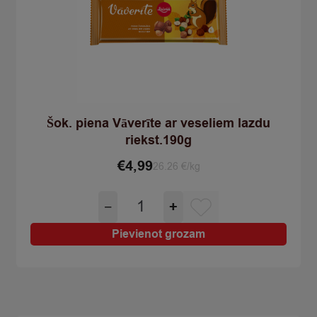
Šok. piena Vāverīte ar veseliem lazdu
riekst.190g
€
4,99
26.26 €/kg
Šok.
−
+
piena
Vāverīte
Pievienot grozam
ar
veseliem
lazdu
riekst.190g