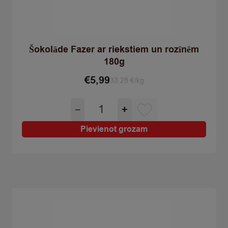
Šokolāde Fazer ar riekstiem un rozīnēm
180g
€
5,99
33.28 €/kg
Šokolāde
−
+
Fazer
ar
Pievienot grozam
riekstiem
un
rozīnēm
180g
quantity