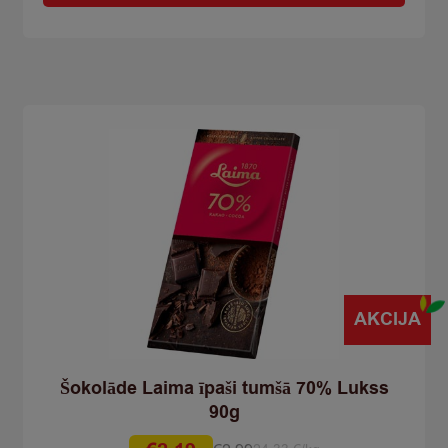
ar
veselām
mandelēm
Lukss
190g
quantity
AKCIJA
Šokolāde Laima īpaši tumšā 70% Lukss
90g