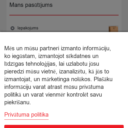
Mans pasūtījums
Iepakojums
−
+
0,30
×
€
Iepakojums
quantity
Mēs un mūsu partneri izmanto informāciju,
€
0,30
ko iegūstam, izmantojot sīkdatnes un
Starpsumma:
līdzīgas tehnoloģijas, lai uzlabotu jūsu
pieredzi mūsu vietnē, izanalizētu, kā jūs to
Apskatīt grozu
izmantojat, un mārketinga nolūkos. Plašāku
informāciju varat atrast mūsu privātuma
Apmaksa
politikā un varat vienmēr kontrolēt savu
piekrišanu.
Privātuma politika