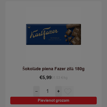
Šokolāde piena Fazer zilā 180g
€
5,99
31.53 €/kg
Šokolāde
−
+
piena
Fazer
Pievienot grozam
zilā