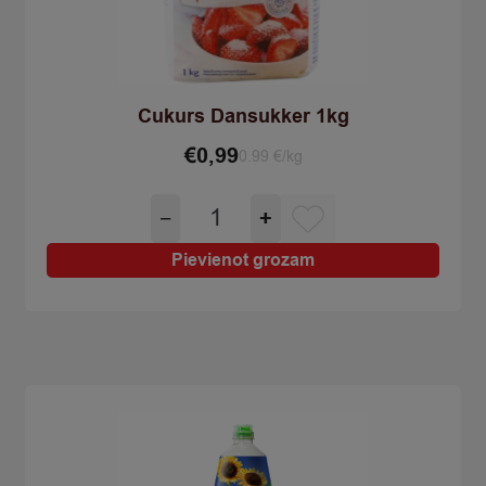
Cukurs Dansukker 1kg
€
0,99
0.99 €/kg
Cukurs
−
+
Dansukker
1kg
Pievienot grozam
quantity