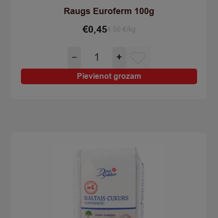
Raugs Euroferm 100g
€
0,45
4.50 €/kg
Raugs
−
+
Euroferm
100g
Pievienot grozam
quantity