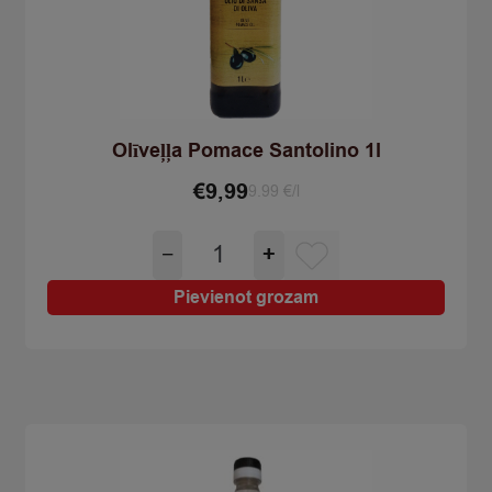
Olīveļļa Pomace Santolino 1l
€
9,99
9.99 €/l
Olīveļļa
−
+
Pomace
Santolino
Pievienot grozam
1l
quantity