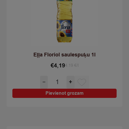
Eļļa Floriol saulespuķu 1l
€
4,19
4.19 €/l
Eļļa
−
+
Floriol
saulespuķu
Pievienot grozam
1l
quantity