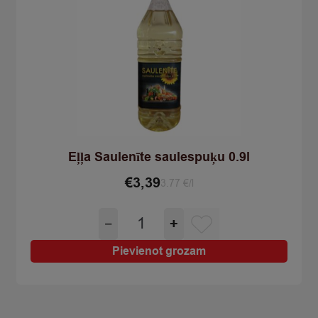
Eļļa Saulenīte saulespuķu 0.9l
€
3,39
3.77 €/l
Eļļa
−
+
Saulenīte
saulespuķu
Pievienot grozam
0.9l
quantity