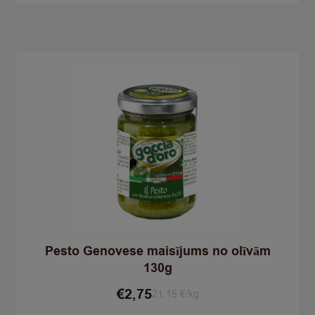
quantity
Pesto Genovese maisījums no olīvām
130g
€
2,75
21.15 €/kg