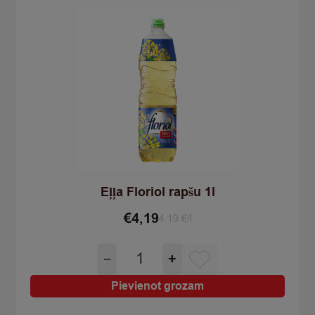
Eļļa Floriol rapšu 1l
€
4,19
4.19 €/l
Eļļa
−
+
Floriol
rapšu
Pievienot grozam
1l