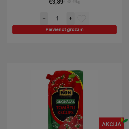
€
3,89
6.48 €/kg
Mērce
−
+
saldā
čili
Pievienot grozam
Oaka
BBQ
600g
quantity
AKCIJA