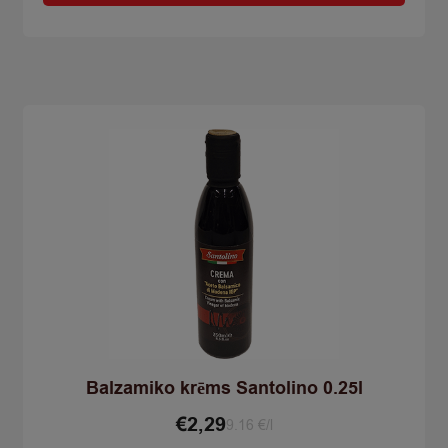
quantity
Balzamiko krēms Santolino 0.25l
€
2,29
9.16 €/l