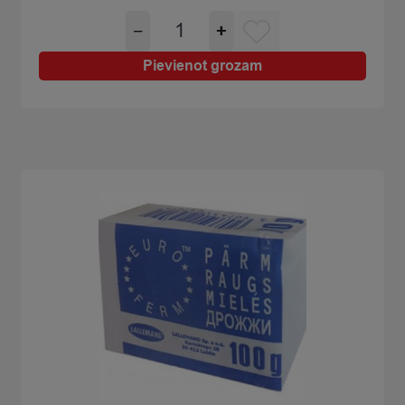
Balzamiko
−
+
krēms
Santolino
Pievienot grozam
0.25l
quantity