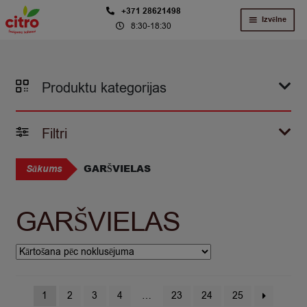
Skip
Skip
+371 28621498
Izvēlne
8:30-18:30
to
to
navigation
content
Produktu kategorijas
Filtri
GARŠVIELAS
Sākums
GARŠVIELAS
1
2
3
4
…
23
24
25