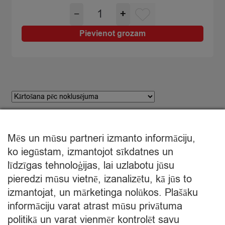
Pesto
−
+
Genovese
maisījums
Pievienot grozam
no
olīvām
130g
quantity
1
2
3
4
…
23
24
25
Mēs un mūsu partneri izmanto informāciju,
ko iegūstam, izmantojot sīkdatnes un
līdzīgas tehnoloģijas, lai uzlabotu jūsu
Mans pasūtījums
pieredzi mūsu vietnē, izanalizētu, kā jūs to
izmantojat, un mārketinga nolūkos. Plašāku
informāciju varat atrast mūsu privātuma
Grozā nav produktu
politikā un varat vienmēr kontrolēt savu