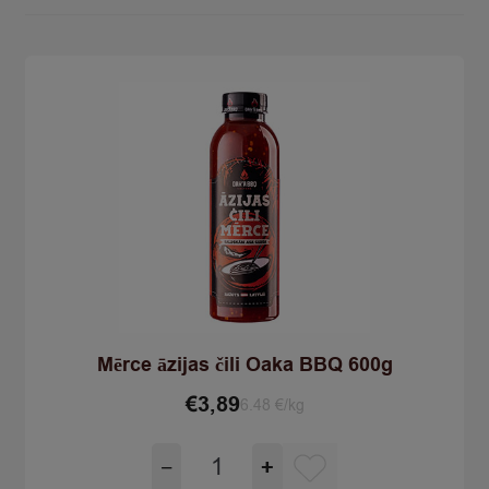
Mērce āzijas čili Oaka BBQ 600g
€
3,89
6.48 €/kg
Mērce
−
+
āzijas