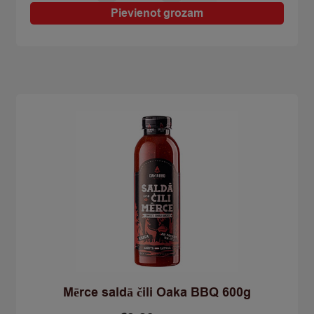
čili
Pievienot grozam
Oaka
BBQ
600g
quantity
Mērce saldā čili Oaka BBQ 600g