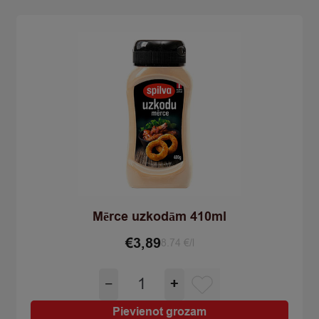
Mērce uzkodām 410ml
€
3,89
8.74 €/l
Mērce
−
+
uzkodām
410ml
Pievienot grozam