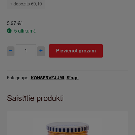
+ depozīts
€
0,10
5.97 €/l
5
atlikumā
Sīrups
−
+
Pievienot grozam
Spilva
ar
meža
zemeņu
Kategorijas:
KONSERVĒJUMI
,
Sīrupi
garšu
300ml
Saistītie produkti
quantity