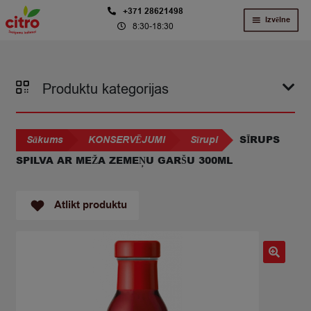
Skip
Skip
+371 28621498
Izvēlne
8:30-18:30
to
to
navigation
content
Produktu kategorijas
SĪRUPS
Sākums
KONSERVĒJUMI
Sīrupi
SPILVA AR MEŽA ZEMEŅU GARŠU 300ML
Atlikt produktu
🔍