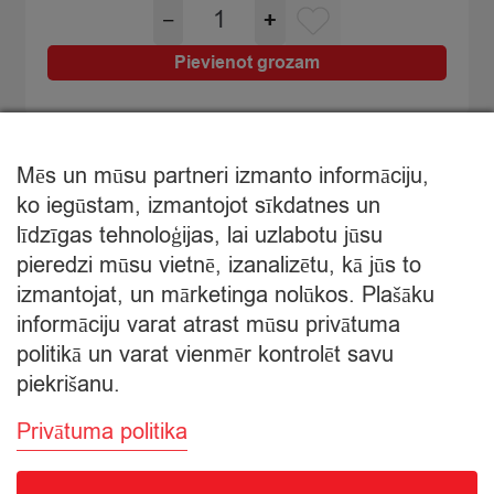
Zupa
−
+
was:
is:
Soļanka
€2,09.
€1,49.
klasiska
Pievienot grozam
Kok
500g
quantity
Mēs un mūsu partneri izmanto informāciju,
ko iegūstam, izmantojot sīkdatnes un
līdzīgas tehnoloģijas, lai uzlabotu jūsu
Mans pasūtījums
pieredzi mūsu vietnē, izanalizētu, kā jūs to
izmantojat, un mārketinga nolūkos. Plašāku
informāciju varat atrast mūsu privātuma
Grozā nav produktu
politikā un varat vienmēr kontrolēt savu
piekrišanu.
Privātuma politika