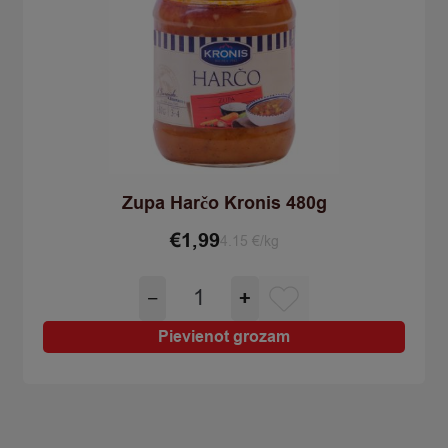
Zupa Harčo Kronis 480g
€
1,99
4.15 €/kg
Zupa
−
+
Harčo
Kronis
Pievienot grozam
480g
quantity