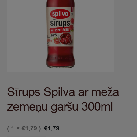
Sīrups Spilva ar meža
zemeņu garšu 300ml
( 1 ×
)
€
1,79
€
1,79