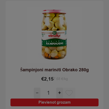
Šampinjoni marinēti Obrako 280g
€
2,15
7.68 €/kg
Šampinjoni
−
+
marinēti
Obrako
Pievienot grozam
280g