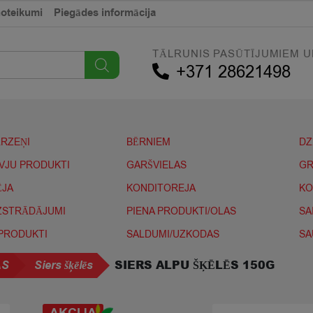
noteikumi
Piegādes informācija
TĀLRUNIS PASŪTĪJUMIEM U
+371 28621498
ĀRZEŅI
BĒRNIEM
DZ
IVJU PRODUKTI
GARŠVIELAS
GR
ĒJA
KONDITOREJA
KO
IZSTRĀDĀJUMI
PIENA PRODUKTI/OLAS
SA
 PRODUKTI
SALDUMI/UZKODAS
SA
SIERS ALPU ŠĶĒLĒS 150G
AS
Siers šķēlēs