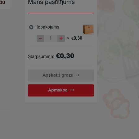
Mans pasūtījums
ktu
Iepakojums
−
+
0,30
×
€
Iepakojums
quantity
€
0,30
Starpsumma:
Apskatīt grozu
Apmaksa