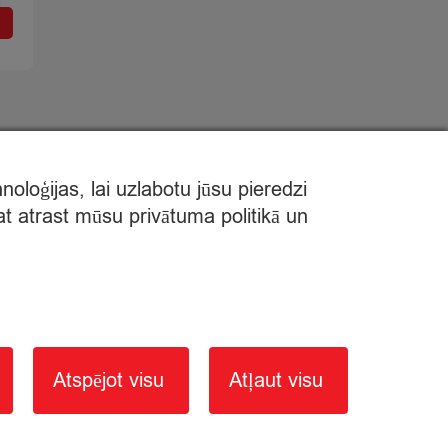
loģijas, lai uzlabotu jūsu pieredzi
at atrast mūsu privātuma politikā un
×
Atspējot visu
Atļaut visu
Vēlies mums ko pateikt?
Sazināties