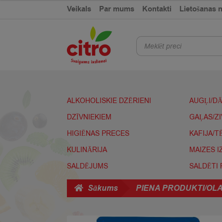
was:
is:
Skip
Skip
Veikals
Par mums
Kontakti
Lietošanas 
€2,49.
€1,89.
to
to
navigation
content
Products
search
ALKOHOLISKIE DZĒRIENI
AUGĻI/D
DZĪVNIEKIEM
GAĻAS/Z
HIGIĒNAS PRECES
KAFIJA/T
KULINĀRIJA
MAIZES 
SALDĒJUMS
SALDĒTI
Sākums
PIENA PRODUKTI/OL