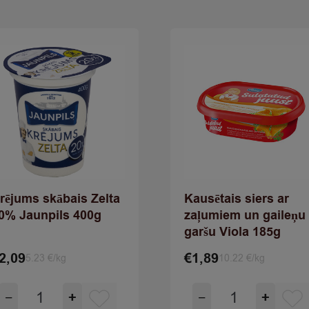
rējums skābais Zelta
Kausētais siers ar
0% Jaunpils 400g
zaļumiem un gaileņu
garšu Viola 185g
2,09
€
1,89
5.23 €/kg
10.22 €/kg
Krējums
Kausētais
−
+
−
+
skābais
siers