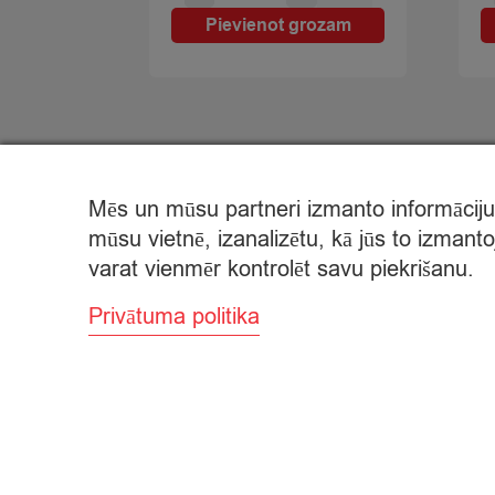
Mild
Pievienot grozam
40%
kubiciņi
12men.
100g
quantity
Mēs un mūsu partneri izmanto informāciju,
mūsu vietnē, izanalizētu, kā jūs to izmant
varat vienmēr kontrolēt savu piekrišanu.
Privātuma politika
© Citro Ventspils 2026
SPECIĀLĀ ATĻAUJA ALKOHOLISKO DZĒRIENU MAZU
ALKOHOLISKO DZĒRIENU IEGĀDE UN PIEGĀDE ATĻ