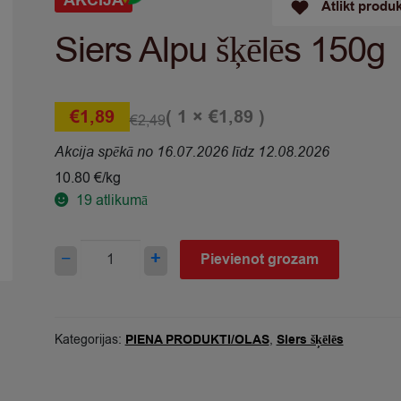
AKCIJA
Atlikt produ
Siers Alpu šķēlēs 150g
( 1 ×
)
€
1,89
€
1,89
€
2,49
Akcija spēkā no 16.07.2026 līdz 12.08.2026
10.80 €/kg
19
atlikumā
Siers
−
+
Pievienot grozam
Alpu
šķēlēs
150g
quantity
Kategorijas:
PIENA PRODUKTI/OLAS
,
Siers šķēlēs