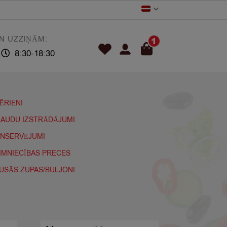
N UZZIŅĀM:
1
8:30-18:30
ĒRIENI
AUDU IZSTRĀDĀJUMI
NSERVĒJUMI
IMNIECĪBAS PRECES
USĀS ZUPAS/BULJONI