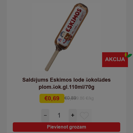
AKCIJA
Saldējums Eskimos lode šokolādes
plom.šok.gl.110ml/70g
€
0,69
€
0,89
9.86 €/kg
Original
Current
price
price
Saldējums
−
+
was:
is:
Eskimos
€0,89.
€0,69.
lode
Pievienot grozam