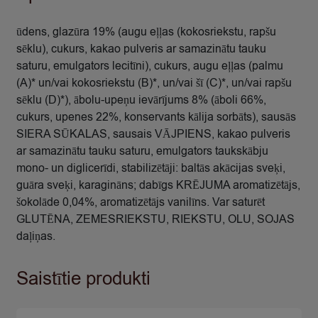
ūdens, glazūra 19% (augu eļļas (kokosriekstu, rapšu
sēklu), cukurs, kakao pulveris ar samazinātu tauku
saturu, emulgators lecitīni), cukurs, augu eļļas (palmu
(A)* un/vai kokosriekstu (B)*, un/vai šī (C)*, un/vai rapšu
sēklu (D)*), ābolu-upeņu ievārījums 8% (āboli 66%,
cukurs, upenes 22%, konservants kālija sorbāts), sausās
SIERA SŪKALAS, sausais VĀJPIENS, kakao pulveris
ar samazinātu tauku saturu, emulgators taukskābju
mono- un diglicerīdi, stabilizētāji: baltās akācijas sveķi,
guāra sveķi, karagināns; dabīgs KRĒJUMA aromatizētājs,
šokolāde 0,04%, aromatizētājs vanilīns. Var saturēt
GLUTĒNA, ZEMESRIEKSTU, RIEKSTU, OLU, SOJAS
daļiņas.
Saistītie produkti