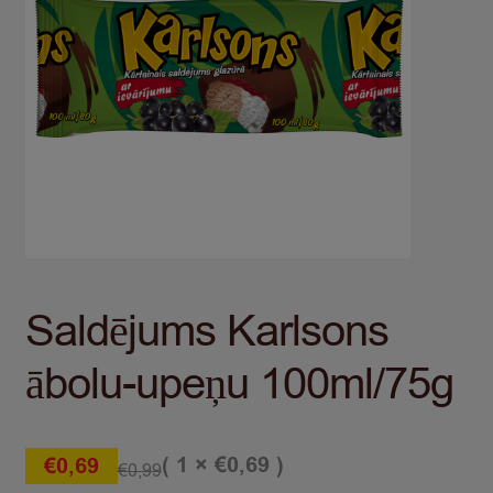
Saldējums Karlsons
ābolu-upeņu 100ml/75g
( 1 ×
)
€
0,69
€
0,69
€
0,99