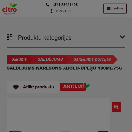
Skip
Skip
+371 28621498
Izvēlne
8:30-18:30
to
to
navigation
content
Produktu kategorijas
Sākums
SALDĒJUMS
Saldējums porcijas
SALDĒJUMS KARLSONS ĀBOLU-UPEŅU 100ML/75G
AKCIJA
Atlikt produktu
🔍