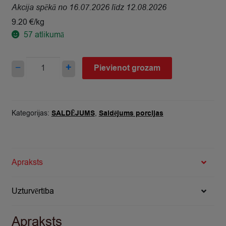
Akcija spēkā no 16.07.2026 līdz 12.08.2026
9.20 €/kg
57
atlikumā
Saldējums
−
+
Pievienot grozam
Karlsons
ābolu-
upeņu
100ml/75g
Kategorijas:
SALDĒJUMS
,
Saldējums porcijas
quantity
Apraksts
Uzturvērtība
Apraksts