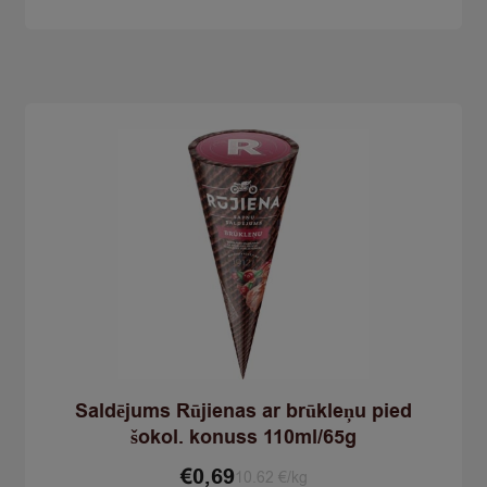
šokolādes
plom.šok.gl.110ml/70g
quantity
Saldējums Rūjienas ar brūkleņu pied
šokol. konuss 110ml/65g
€
0,69
10.62 €/kg