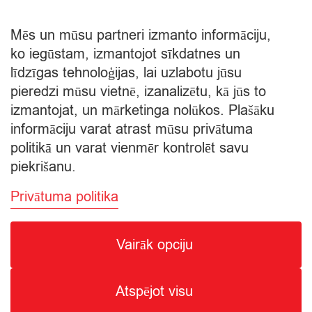
−
+
0,30
×
€
Iepakojums
quantity
Mēs un mūsu partneri izmanto informāciju,
€
0,30
ko iegūstam, izmantojot sīkdatnes un
Starpsumma:
līdzīgas tehnoloģijas, lai uzlabotu jūsu
pieredzi mūsu vietnē, izanalizētu, kā jūs to
Apskatīt grozu
izmantojat, un mārketinga nolūkos. Plašāku
informāciju varat atrast mūsu privātuma
Apmaksa
politikā un varat vienmēr kontrolēt savu
piekrišanu.
Privātuma politika
Vairāk opciju
© Citro Ventspils 2026
Atspējot visu
SPECIĀLĀ ATĻAUJA ALKOHOLISKO DZĒRIENU
MAZUMTIRDZNIECĪBAI: SĒRIJA MT Nr. 00000000736.