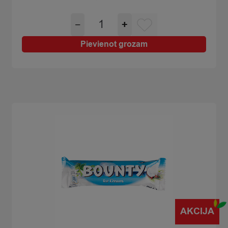
Saldējums
−
+
Rūjienas
ar
Pievienot grozam
brūkleņu
pied
šokol.
konuss
110ml/65g
quantity
AKCIJA