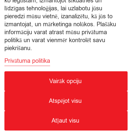
ko iegūstam, izmantojot sīkdatnes un
līdzīgas tehnoloģijas, lai uzlabotu jūsu
pieredzi mūsu vietnē, izanalizētu, kā jūs to
Apskatīt grozu
izmantojat, un mārketinga nolūkos. Plašāku
informāciju varat atrast mūsu privātuma
Apmaksa
politikā un varat vienmēr kontrolēt savu
piekrišanu.
Privātuma politika
Vairāk opciju
© Citro Ventspils 2026
Atspējot visu
SPECIĀLĀ ATĻAUJA ALKOHOLISKO DZĒRIENU
MAZUMTIRDZNIECĪBAI: SĒRIJA MT Nr. 00000000736.
ALKOHOLISKO DZĒRIENU IEGĀDE UN PIEGĀDE ATĻAUTA NO
Atļaut visu
8:00 - 22:00.
1