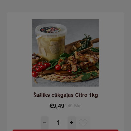
quantity
Šašliks cūkgaļas Citro 1kg
€
9,49
9.49 €/kg
Šašliks
−
+
cūkgaļas