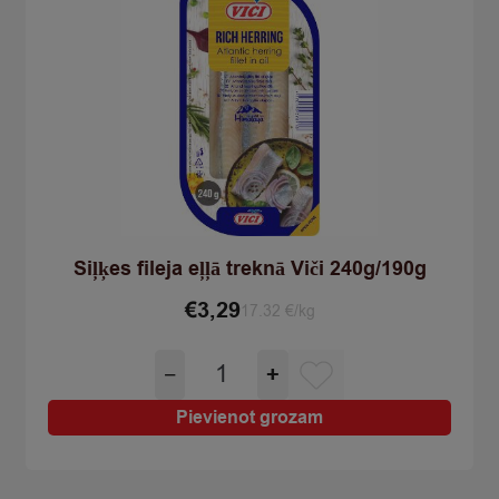
Siļķes fileja eļļā treknā Viči 240g/190g
€
3,29
17.32 €/kg
Siļķes
−
+
fileja
eļļā
Pievienot grozam
treknā
Viči
240g/190g