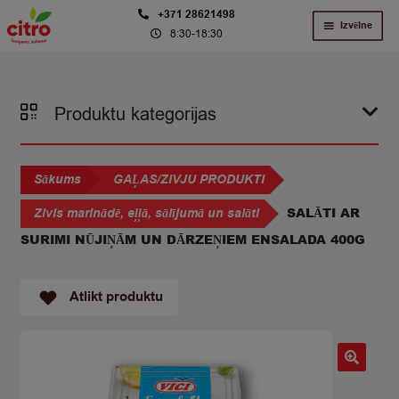
Skip
Skip
+371 28621498
Izvēlne
8:30-18:30
to
to
navigation
content
Produktu kategorijas
Sākums
GAĻAS/ZIVJU PRODUKTI
SALĀTI AR
Zivis marinādē, eļļā, sālījumā un salāti
SURIMI NŪJIŅĀM UN DĀRZEŅIEM ENSALADA 400G
Atlikt produktu
🔍