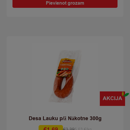
Citro
Pievienot grozam
1kg
quantity
AKCIJA
Desa Lauku p/ž Nākotne 300g
€
1,69
€
2,39
5.63 €/kg