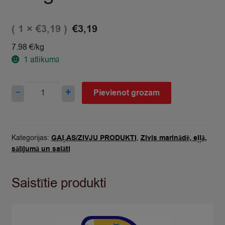
( 1 ×
)
€
3,19
€
3,19
7.98 €/kg
1
atlikumā
Salāti
−
+
Pievienot grozam
ar
surimi
nūjiņām
un
Kategorijas:
GAĻAS/ZIVJU PRODUKTI
,
Zivis marinādē, eļļā,
dārzeņiem
sālījumā un salāti
Ensalada
400g
Saistītie produkti
quantity