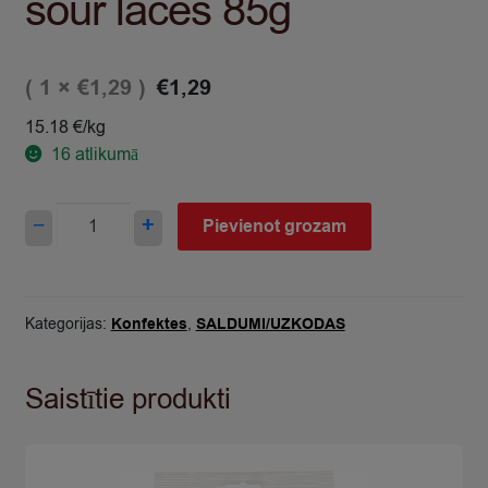
sour laces 85g
( 1 ×
)
€
1,29
€
1,29
15.18 €/kg
16
atlikumā
Konfektes
−
+
Pievienot grozam
želejas
Fini
sour
laces
Kategorijas:
Konfektes
,
SALDUMI/UZKODAS
85g
quantity
Saistītie produkti