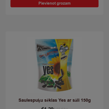
ar
Pievienot grozam
zemeņu
marm.135g
quantity
Saulespuķu sēklas Yes ar sāli 150g