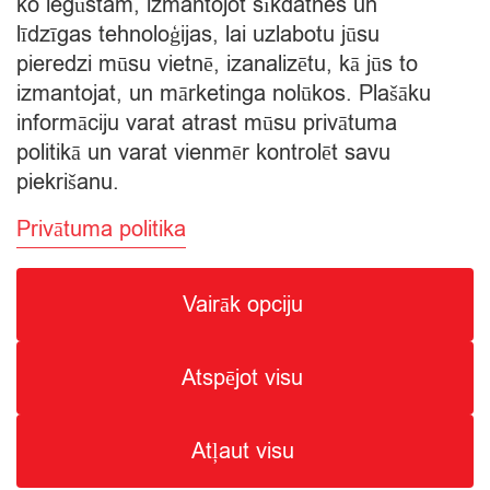
ko iegūstam, izmantojot sīkdatnes un
Starpsumma:
līdzīgas tehnoloģijas, lai uzlabotu jūsu
pieredzi mūsu vietnē, izanalizētu, kā jūs to
Apskatīt grozu
izmantojat, un mārketinga nolūkos. Plašāku
informāciju varat atrast mūsu privātuma
Apmaksa
politikā un varat vienmēr kontrolēt savu
piekrišanu.
Privātuma politika
Vairāk opciju
© Citro Ventspils 2026
Atspējot visu
SPECIĀLĀ ATĻAUJA ALKOHOLISKO DZĒRIENU
MAZUMTIRDZNIECĪBAI: SĒRIJA MT Nr. 00000000736.
ALKOHOLISKO DZĒRIENU IEGĀDE UN PIEGĀDE ATĻAUTA NO
Atļaut visu
8:00 - 22:00.
1