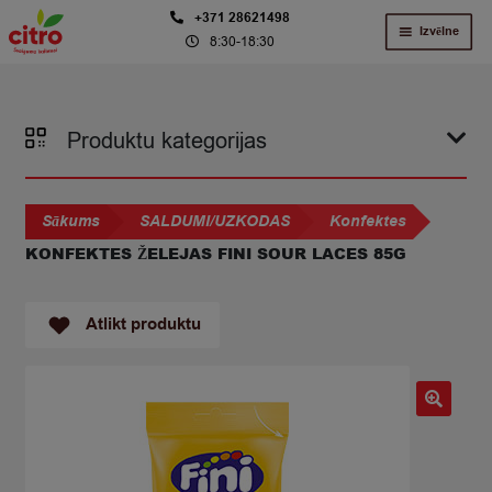
Skip
Skip
+371 28621498
Izvēlne
8:30-18:30
to
to
navigation
content
Produktu kategorijas
Sākums
SALDUMI/UZKODAS
Konfektes
KONFEKTES ŽELEJAS FINI SOUR LACES 85G
Atlikt produktu
🔍