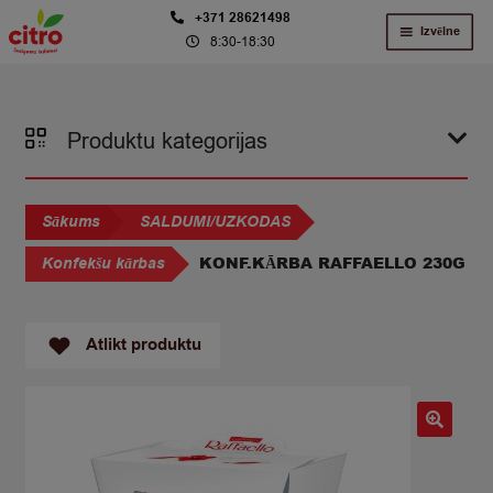
Skip
Skip
+371 28621498
Izvēlne
8:30-18:30
to
to
navigation
content
Produktu kategorijas
Sākums
SALDUMI/UZKODAS
KONF.KĀRBA RAFFAELLO 230G
Konfekšu kārbas
Atlikt produktu
🔍