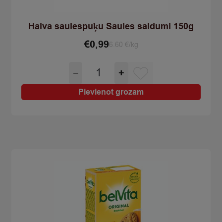
Halva saulespuķu Saules saldumi 150g
€
0,99
6.60 €/kg
Halva
−
+
saulespuķu
Saules
Pievienot grozam
saldumi
150g
quantity