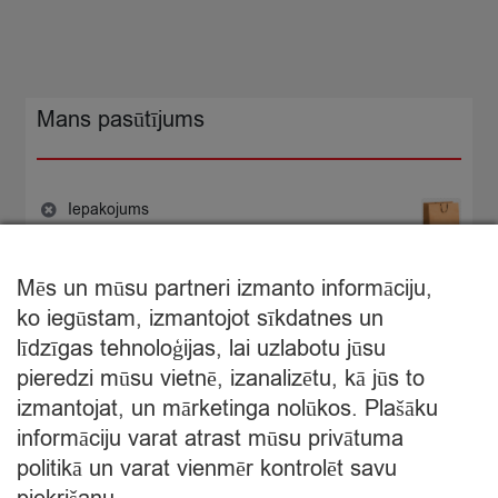
garšu
180g
quantity
Mans pasūtījums
Iepakojums
−
+
0,30
×
€
Iepakojums
quantity
Mēs un mūsu partneri izmanto informāciju,
€
0,30
ko iegūstam, izmantojot sīkdatnes un
Starpsumma:
līdzīgas tehnoloģijas, lai uzlabotu jūsu
pieredzi mūsu vietnē, izanalizētu, kā jūs to
Apskatīt grozu
izmantojat, un mārketinga nolūkos. Plašāku
informāciju varat atrast mūsu privātuma
Apmaksa
politikā un varat vienmēr kontrolēt savu