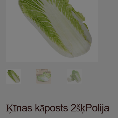
Ķīnas kāposts 2šķPolija