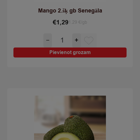
Mango 2.šķ gb Senegāla
€
1,29
1.29 €/gb
Mango
−
+
2.šķ
gb
Pievienot grozam
Senegāla
quantity