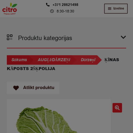
Skip
Skip
+371 28621498
Izvēlne
8:30-18:30
to
to
navigation
content
Produktu kategorijas
ĶĪNAS
Sākums
AUGĻI/DĀRZEŅI
Dārzeņi
KĀPOSTS 2ŠĶPOLIJA
Atlikt produktu
🔍