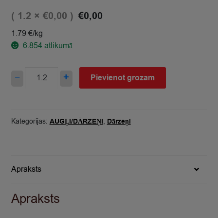
( 1.2 ×
)
€
0,00
€
0,00
1.79 €/kg
6.854
atlikumā
Ķīnas
−
+
Pievienot grozam
kāposts
2šķPolija
quantity
Kategorijas:
AUGĻI/DĀRZEŅI
,
Dārzeņi
Apraksts
Apraksts