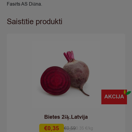
Fasēts AS Diāna.
Saistītie produkti
AKCIJA
Bietes 2šķ.Latvija
€
0,35
€
0,59
0.35 €/kg
Original
Current