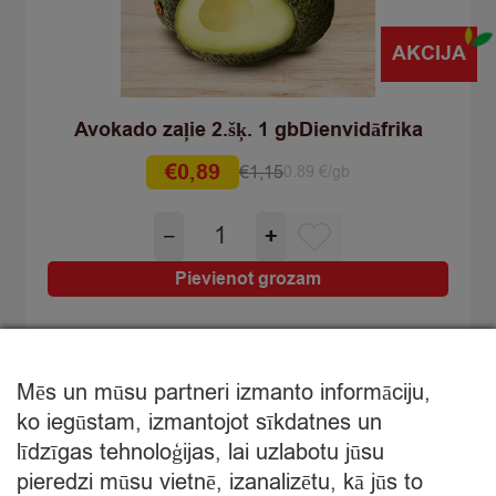
AKCIJA
Avokado zaļie 2.šķ. 1 gbDienvidāfrika
€
0,89
€
1,15
0.89 €/gb
Original
Current
price
price
Avokado
−
+
was:
is:
zaļie
€1,15.
€0,89.
2.šķ.
Pievienot grozam
1
gbDienvidāfrika
quantity
Mēs un mūsu partneri izmanto informāciju,
ko iegūstam, izmantojot sīkdatnes un
līdzīgas tehnoloģijas, lai uzlabotu jūsu
Mans pasūtījums
pieredzi mūsu vietnē, izanalizētu, kā jūs to