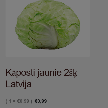
Kāposti jaunie 2šķ
Latvija
( 1 ×
)
€
0,99
€
0,99