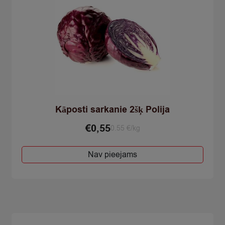
Kāposti sarkanie 2šķ Polija
€
0,55
0.55 €/kg
Nav pieejams