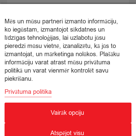
2
šķNīderlande
quantity
Mēs un mūsu partneri izmanto informāciju,
ko iegūstam, izmantojot sīkdatnes un
līdzīgas tehnoloģijas, lai uzlabotu jūsu
Mans pasūtījums
pieredzi mūsu vietnē, izanalizētu, kā jūs to
izmantojat, un mārketinga nolūkos. Plašāku
informāciju varat atrast mūsu privātuma
Grozā nav produktu
politikā un varat vienmēr kontrolēt savu
piekrišanu.
Privātuma politika
Vairāk opciju
© Citro Ventspils 2026
Atspējot visu
SPECIĀLĀ ATĻAUJA ALKOHOLISKO DZĒRIENU