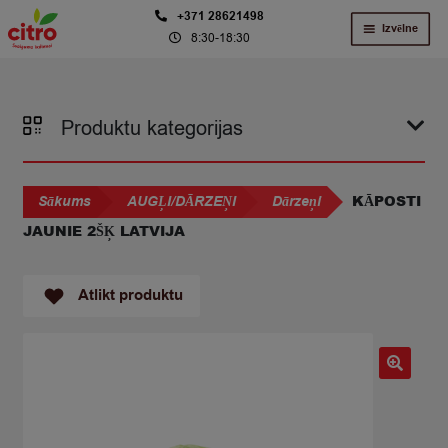
Skip
Skip
+371 28621498
Izvēlne
8:30-18:30
to
to
navigation
content
Produktu kategorijas
KĀPOSTI
Sākums
AUGĻI/DĀRZEŅI
Dārzeņi
JAUNIE 2ŠĶ LATVIJA
Atlikt produktu
🔍