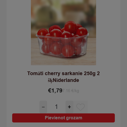
Tomāti cherry sarkanie 250g 2
šķNīderlande
€
1,79
7.16 €/kg
Tomāti
−
+
cherry
sarkanie
Pievienot grozam
250g