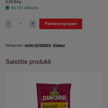
0.99 €/kg
83.153
atlikumā
Kāposti
−
+
Pievienot grozam
jaunie
2šķ
Latvija
quantity
Kategorijas:
AUGĻI/DĀRZEŅI
,
Dārzeņi
Saistītie produkti