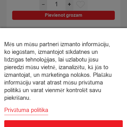
Kefīrs
−
+
Baltais
Tukums
Pievienot grozam
2%
1l
kartonā
quantity
Mēs un mūsu partneri izmanto informāciju,
ko iegūstam, izmantojot sīkdatnes un
līdzīgas tehnoloģijas, lai uzlabotu jūsu
Mans pasūtījums
pieredzi mūsu vietnē, izanalizētu, kā jūs to
izmantojat, un mārketinga nolūkos. Plašāku
informāciju varat atrast mūsu privātuma
Grozā nav produktu
politikā un varat vienmēr kontrolēt savu
piekrišanu.
Privātuma politika