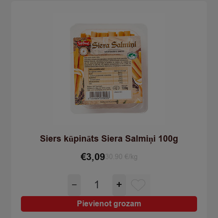
Siers kūpināts Siera Salmiņi 100g
€
3,09
30.90 €/kg
Siers
−
+
kūpināts
Siera
Pievienot grozam
Salmiņi