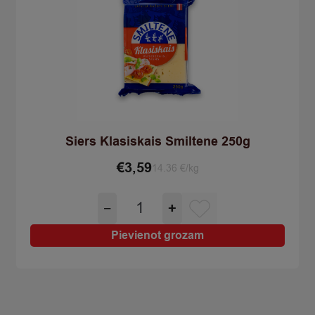
Siers Klasiskais Smiltene 250g
€
3,59
14.36 €/kg
Siers
−
+
Klasiskais
Smiltene
Pievienot grozam
250g
quantity