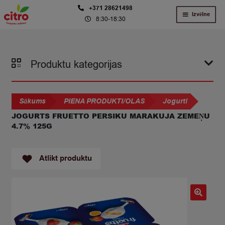
Skip
Skip
+371 28621498
Izvēlne
8:30-18:30
to
to
navigation
content
Produktu kategorijas
Sākums
PIENA PRODUKTI/OLAS
Jogurti
JOGURTS FRUETTO PERSIKU MARAKUJA ZEMEŅU
4.7% 125G
Atlikt produktu
🔍