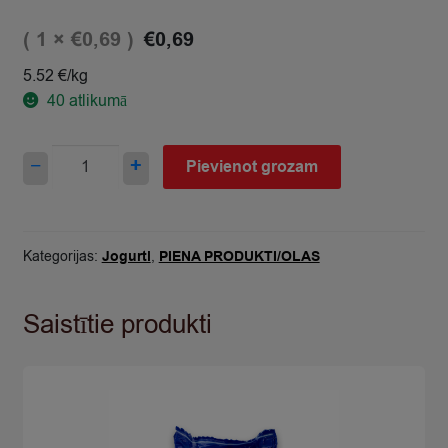
( 1 ×
)
€
0,69
€
0,69
5.52 €/kg
40
atlikumā
Jogurts
−
+
Pievienot grozam
Fruetto
persiku
marakuja
zemeņu
Kategorijas:
Jogurti
,
PIENA PRODUKTI/OLAS
4.7%
125g
Saistītie produkti
quantity