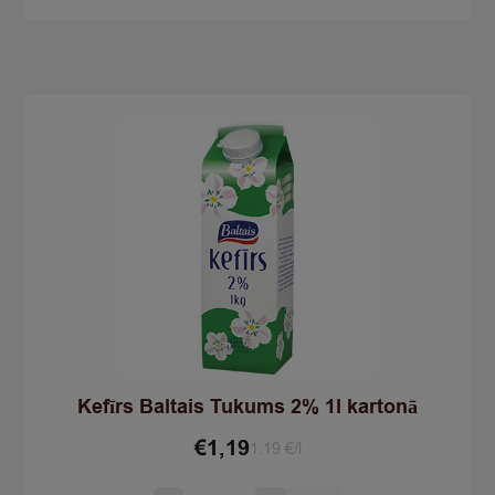
100g
quantity
Kefīrs Baltais Tukums 2% 1l kartonā
€
1,19
1.19 €/l