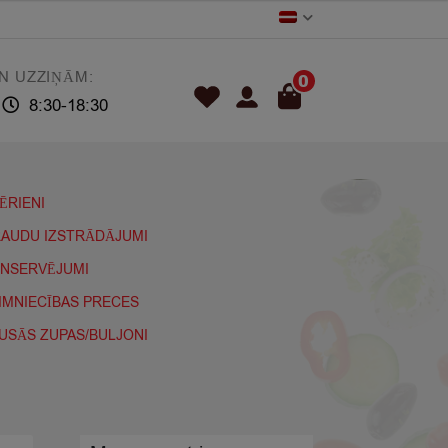
N UZZIŅĀM:
0
8:30-18:30
ĒRIENI
AUDU IZSTRĀDĀJUMI
NSERVĒJUMI
IMNIECĪBAS PRECES
USĀS ZUPAS/BULJONI