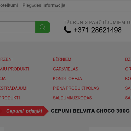
noteikumi
Piegādes informācija
TĀLRUNIS PASŪTĪJUMIEM U
+371 28621498
ĀRZEŅI
BĒRNIEM
DZ
IVJU PRODUKTI
GARŠVIELAS
GR
ĒJA
KONDITOREJA
KO
IZSTRĀDĀJUMI
PIENA PRODUKTI/OLAS
SA
 PRODUKTI
SALDUMI/UZKODAS
SA
CEPUMI BELVITA CHOCO 300G
Cepumi, prjaņiki