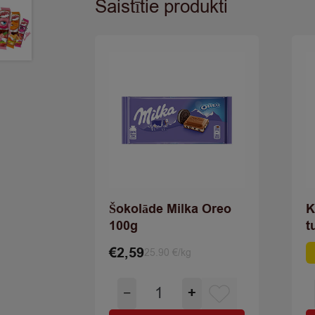
Saistītie produkti
Šokolāde Milka Oreo
K
100g
t
€
2,59
25.90 €/kg
Or
Cu
pr
pr
Šokolāde
w
is
−
+
Milka
€5
€3
Oreo