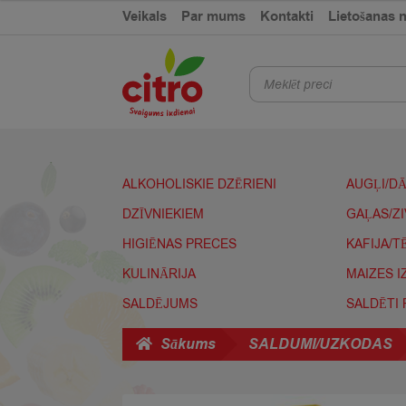
Skip
Skip
Veikals
Par mums
Kontakti
Lietošanas 
to
to
navigation
content
Products
search
ALKOHOLISKIE DZĒRIENI
AUGĻI/D
DZĪVNIEKIEM
GAĻAS/Z
HIGIĒNAS PRECES
KAFIJA/T
KULINĀRIJA
MAIZES 
SALDĒJUMS
SALDĒTI
Sākums
SALDUMI/UZKODAS