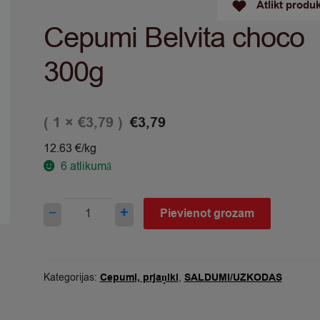
Atlikt produ
Cepumi Belvita choco
300g
( 1 ×
)
€
3,79
€
3,79
12.63 €/kg
6
atlikumā
Cepumi
−
+
Pievienot grozam
Belvita
choco
300g
quantity
Kategorijas:
Cepumi, prjaņiki
,
SALDUMI/UZKODAS