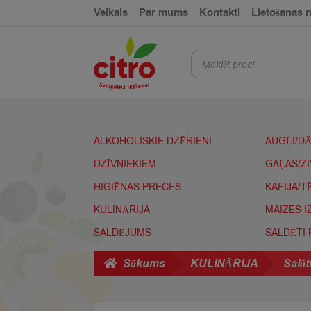
Skip
Skip
Veikals
Par mums
Kontakti
Lietošanas 
to
to
navigation
content
Products
search
ALKOHOLISKIE DZĒRIENI
AUGĻI/D
DZĪVNIEKIEM
GAĻAS/Z
HIGIĒNAS PRECES
KAFIJA/T
KULINĀRIJA
MAIZES 
SALDĒJUMS
SALDĒTI
Sākums
KULINĀRIJA
Salāt