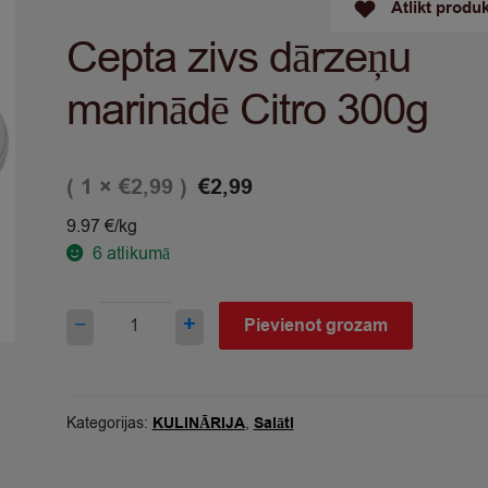
Atlikt produ
Cepta zivs dārzeņu
marinādē Citro 300g
( 1 ×
)
€
2,99
€
2,99
9.97 €/kg
6
atlikumā
Cepta
−
+
Pievienot grozam
zivs
dārzeņu
marinādē
Citro
Kategorijas:
KULINĀRIJA
,
Salāti
300g
quantity