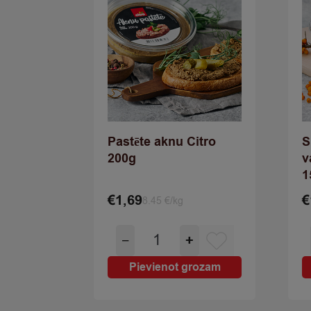
Pastēte aknu Citro
S
200g
v
1
€
1,69
€
8.45 €/kg
Pastēte
−
+
aknu
Citro
Pievienot grozam
200g
quantity