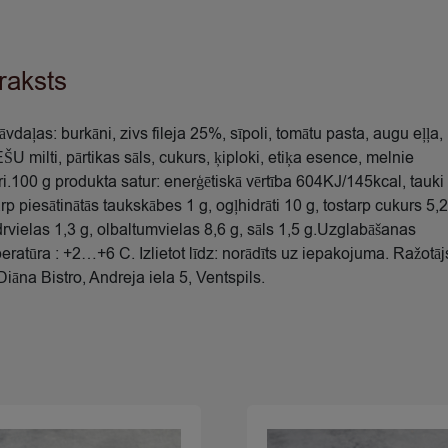
raksts
āvdaļas: burkāni, zivs fileja 25%, sīpoli, tomātu pasta, augu eļļa,
ŠU milti, pārtikas sāls, cukurs, ķiploki, etiķa esence, melnie
ri.100 g produkta satur: enerģētiskā vērtība 604KJ/145kcal, tauki 
arp piesātinātās taukskābes 1 g, ogļhidrāti 10 g, tostarp cukurs 5,2
drvielas 1,3 g, olbaltumvielas 8,6 g, sāls 1,5 g.Uzglabāšanas
eratūra : +2…+6 C. Izlietot līdz: norādīts uz iepakojuma. Ražotāj
Diāna Bistro, Andreja iela 5, Ventspils.