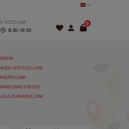
N UZZIŅĀM:
0
8:30-18:30
ĒRIENI
AUDU IZSTRĀDĀJUMI
NSERVĒJUMI
IMNIECĪBAS PRECES
USĀS ZUPAS/BULJONI