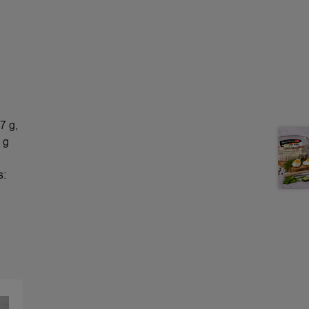
7 g,
 g
s: