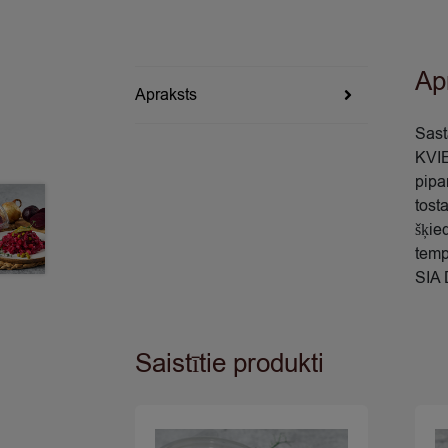
Ap
Apraksts
Sast
KVIE
pipa
tost
šķie
temp
SIA 
Saistītie produkti