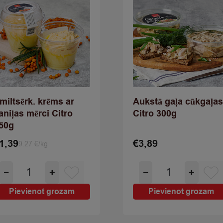
miltsērk. krēms ar
Aukstā gaļa cūkgaļa
aniļas mērci Citro
Citro 300g
50g
1,39
€
3,89
9.27 €/kg
Smiltsērk.
Aukstā
−
+
−
+
krēms
gaļa
ar
cūkgaļas
Pievienot grozam
Pievienot grozam
vaniļas
Citro
mērci
300g
Citro
quantity