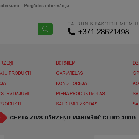
noteikumi
Piegādes informācija
TĀLRUNIS PASŪTĪJUMIEM U
+371 28621498
ĀRZEŅI
BĒRNIEM
DZ
IVJU PRODUKTI
GARŠVIELAS
GR
ĒJA
KONDITOREJA
KO
IZSTRĀDĀJUMI
PIENA PRODUKTI/OLAS
SA
 PRODUKTI
SALDUMI/UZKODAS
SA
CEPTA ZIVS DĀRZEŅU MARINĀDĒ CITRO 300G
i