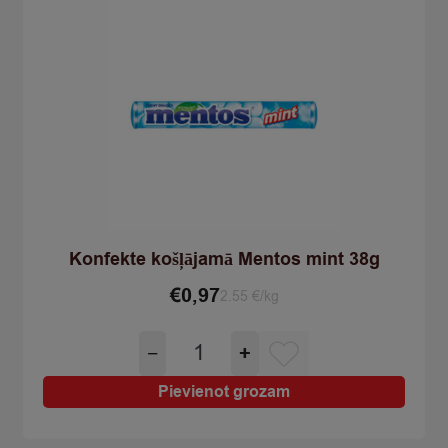
Konfekte košļājamā Mentos mint 38g
€
0,97
2.55 €/kg
Konfekte
−
+
košļājamā
Mentos
Pievienot grozam
mint
38g