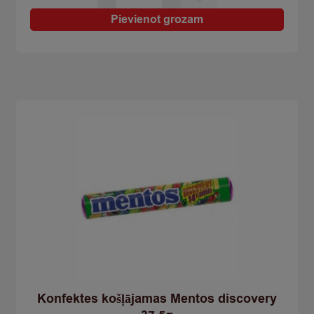
košļājamā
Mentos
Pievienot grozam
Fruit
38g
quantity
Konfektes košļājamas Mentos discovery