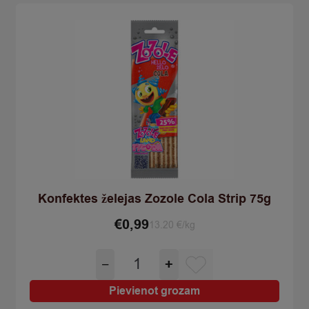
quantity
Konfektes želejas Zozole Cola Strip 75g
€
0,99
13.20 €/kg
Konfektes
−
+
želejas
Zozole
Pievienot grozam
Cola