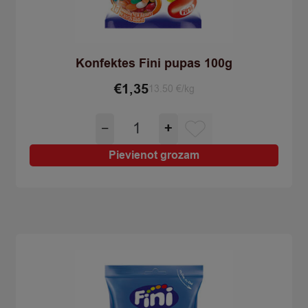
Konfektes Fini pupas 100g
€
1,35
13.50 €/kg
Konfektes
−
+
Fini
pupas
Pievienot grozam
100g
quantity