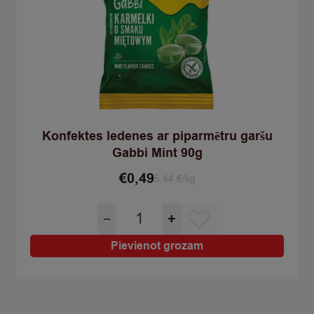
Konfektes ledenes ar piparmētru garšu
Gabbi Mint 90g
€
0,49
5.44 €/kg
Konfektes
−
+
ledenes
ar
Pievienot grozam
piparmētru
garšu
Gabbi
Mint