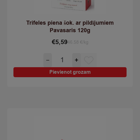
Trifeles piena šok. ar pildījumiem
Pavasaris 120g
€
5,59
46.58 €/kg
Trifeles
−
+
piena
šok.
Pievienot grozam
ar
pildījumiem
Pavasaris
120g
quantity