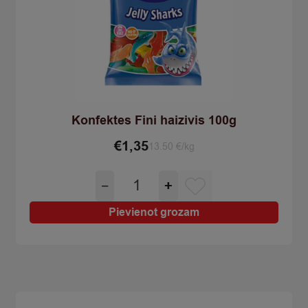
Konfektes Fini haizivis 100g
€
1,35
13.50 €/kg
Konfektes
−
+
Fini
haizivis
Pievienot grozam
100g
quantity