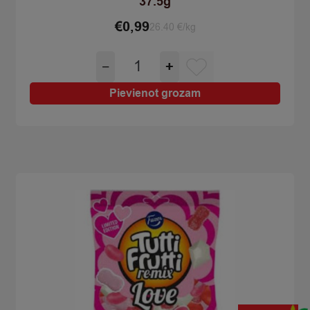
37.5g
€
0,99
26.40 €/kg
Konfektes
−
+
košļājamas
Mentos
Pievienot grozam
discovery
37.5g
quantity