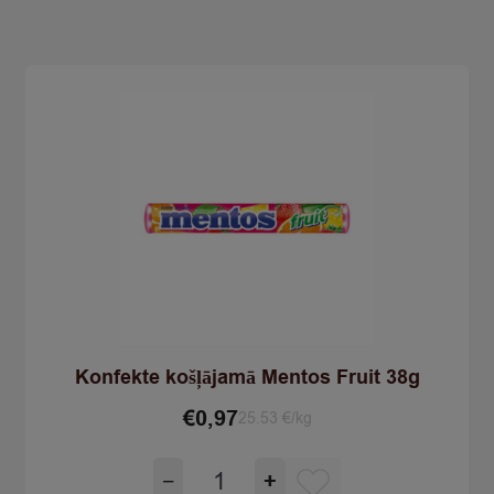
quantity
Konfekte košļājamā Mentos Fruit 38g
€
0,97
25.53 €/kg
Konfekte
−
+