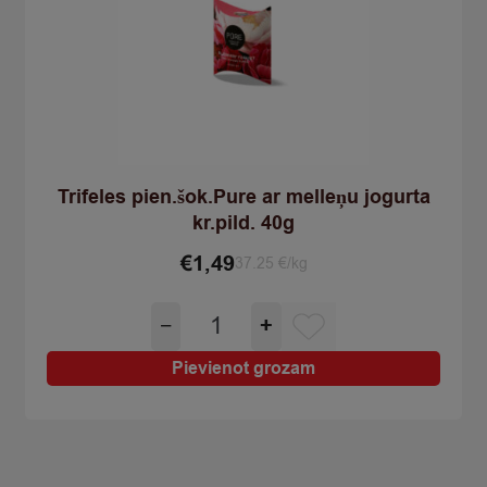
Trifeles pien.šok.Pure ar melleņu jogurta
kr.pild. 40g
€
1,49
37.25 €/kg
Trifeles
−
+
pien.šok.Pure
ar
Pievienot grozam
melleņu
jogurta
kr.pild.
40g