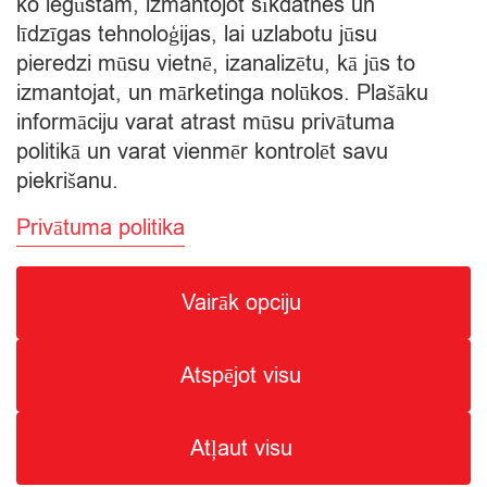
ko iegūstam, izmantojot sīkdatnes un
Starpsumma:
līdzīgas tehnoloģijas, lai uzlabotu jūsu
pieredzi mūsu vietnē, izanalizētu, kā jūs to
Apskatīt grozu
izmantojat, un mārketinga nolūkos. Plašāku
informāciju varat atrast mūsu privātuma
Apmaksa
politikā un varat vienmēr kontrolēt savu
piekrišanu.
Privātuma politika
Vairāk opciju
© Citro Ventspils 2026
Atspējot visu
SPECIĀLĀ ATĻAUJA ALKOHOLISKO DZĒRIENU
MAZUMTIRDZNIECĪBAI: SĒRIJA MT Nr. 00000000736.
ALKOHOLISKO DZĒRIENU IEGĀDE UN PIEGĀDE ATĻAUTA NO
Atļaut visu
8:00 - 22:00.
2