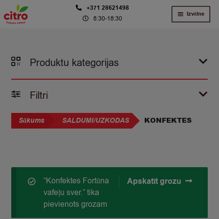
Skip
Skip
+371 28621498
Izvēlne
8:30-18:30
to
to
navigation
content
Produktu kategorijas
Filtri
KONFEKTES
Sākums
SALDUMI/UZKODAS
“Konfektes Fortūna
Apskatīt grozu
vafeļu sver.” tika
pievienots grozam