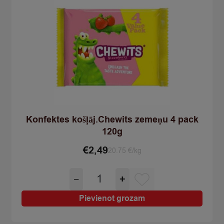
Konfektes košļāj.Chewits zemeņu 4 pack
120g
€
2,49
20.75 €/kg
Konfektes
−
+
košļāj.Chewits
zemeņu
Pievienot grozam
4
pack