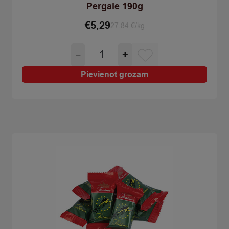
Pergale 190g
€
5,29
27.84 €/kg
Konfektes
−
+
šokolādes
ar
Pievienot grozam
ķiršu
liķieri
Pergale
190g
quantity