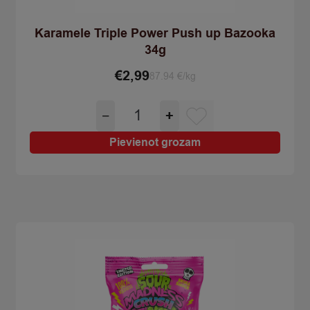
Karamele Triple Power Push up Bazooka
34g
€
2,99
87.94 €/kg
Karamele
−
+
Triple
Power
Pievienot grozam
Push
up
Bazooka
34g
quantity