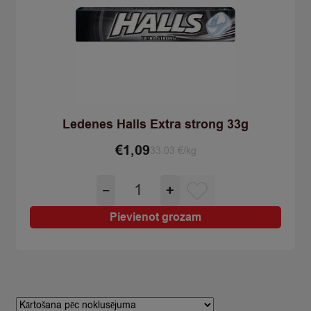
Ledenes Halls Extra strong 33g
€
1,09
33.03 €/kg
Ledenes
−
+
Halls
Extra
Pievienot grozam
strong
33g
quantity