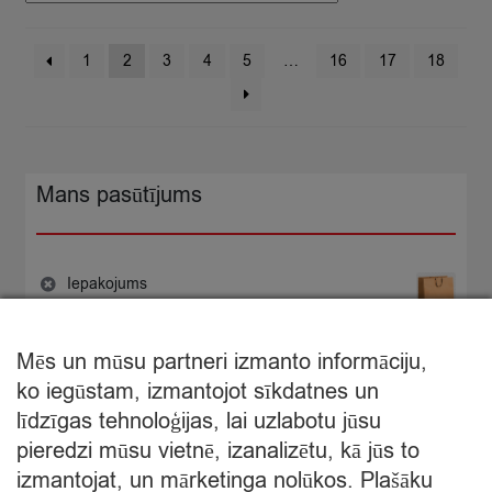
1
2
3
4
5
…
16
17
18
Mans pasūtījums
Iepakojums
−
+
0,30
×
€
Iepakojums
quantity
Mēs un mūsu partneri izmanto informāciju,
€
0,30
ko iegūstam, izmantojot sīkdatnes un
Starpsumma:
līdzīgas tehnoloģijas, lai uzlabotu jūsu
pieredzi mūsu vietnē, izanalizētu, kā jūs to
Apskatīt grozu
izmantojat, un mārketinga nolūkos. Plašāku