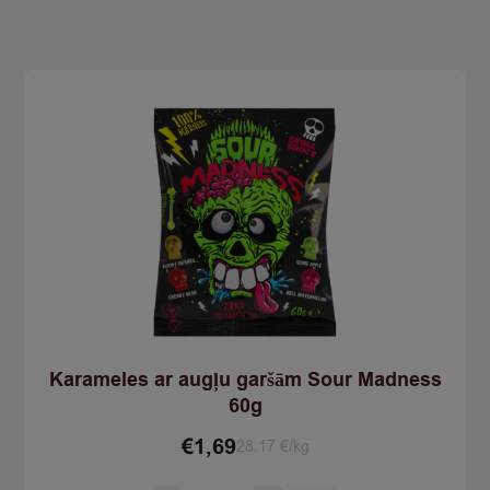
120g
quantity
Karameles ar augļu garšām Sour Madness
60g
€
1,69
28.17 €/kg