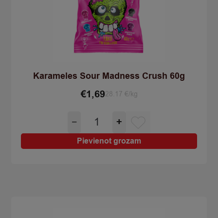
Karameles Sour Madness Crush 60g
€
1,69
28.17 €/kg
Karameles
−
+
Sour
Madness
Pievienot grozam
Crush
60g
quantity