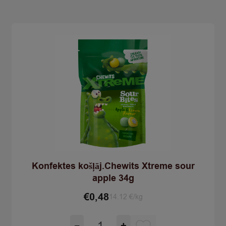
100g
quantity
Konfektes košļāj.Chewits Xtreme sour
apple 34g
€
0,48
14.12 €/kg
Konfektes