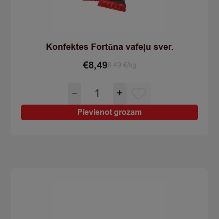
Konfektes Fortūna vafeļu sver.
€
8,49
8.49 €/kg
Konfektes
−
+
Fortūna
vafeļu
Pievienot grozam
sver.
quantity