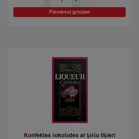
−
+
košļāj.Chewits
Xtreme
Pievienot grozam
sour
apple
34g
quantity
Konfektes šokolādes ar ķiršu liķieri