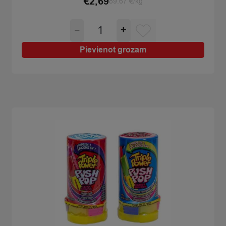
€
2,69
89.67 €/kg
Konfekte
−
+
karamele
Mega
Pievienot grozam
Push
Pop
Duo
Bazooka 30g
quantity