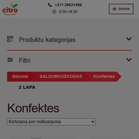
Skip
Skip
+371 28621498
Izvēlne
8:30-18:30
to
to
navigation
content
Produktu kategorijas
Filtri
Sākums
SALDUMI/UZKODAS
Konfektes
2 LAPA
Konfektes