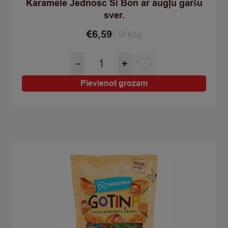
Karamele Jednosc Si Bon ar augļu garšu
sver.
€
6,59
6.59 €/kg
Karamele
−
+
Jednosc
Si
Pievienot grozam
Bon
ar
augļu
garšu
sver.
quantity