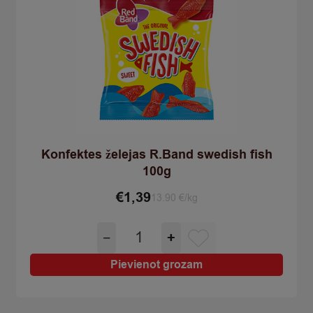
Konfektes želejas R.Band swedish fish
100g
€
1,39
13.90 €/kg
Konfektes
−
+
želejas
R.Band
Pievienot grozam
swedish
fish