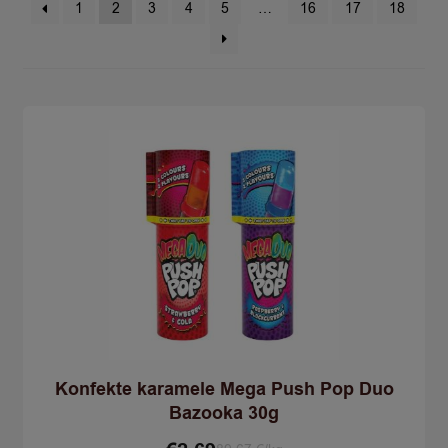
1
2
3
4
5
…
16
17
18
Konfekte karamele Mega Push Pop Duo
Bazooka 30g