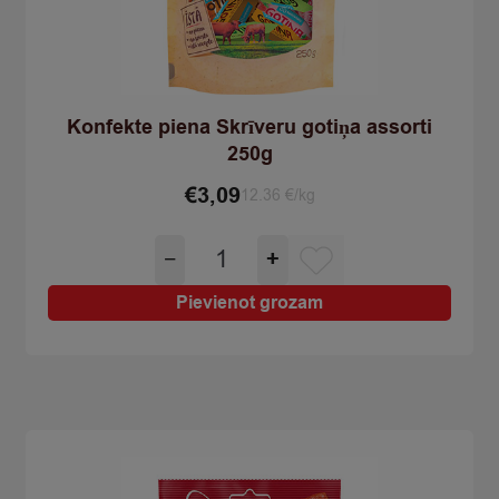
Konfekte piena Skrīveru gotiņa assorti
250g
€
3,09
12.36 €/kg
Konfekte
−
+
piena
Skrīveru
Pievienot grozam
gotiņa
assorti
250g
quantity