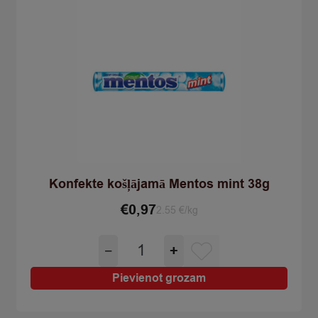
Konfekte košļājamā Mentos mint 38g
€
0,97
2.55 €/kg
Konfekte
−
+
košļājamā
Mentos
Pievienot grozam
mint
38g