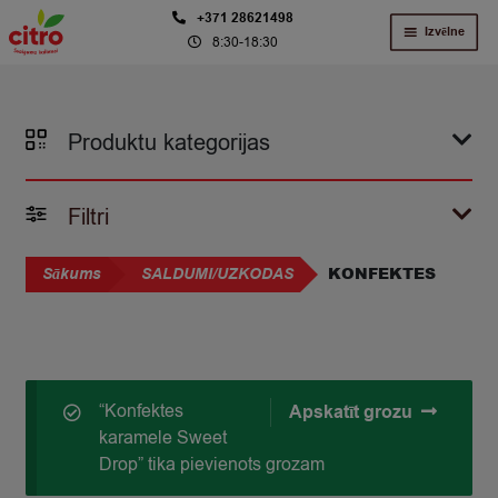
Skip
Skip
+371 28621498
Izvēlne
8:30-18:30
to
to
navigation
content
Produktu kategorijas
Filtri
KONFEKTES
Sākums
SALDUMI/UZKODAS
“Konfektes
Apskatīt grozu
karamele Sweet
Drop” tika pievienots grozam