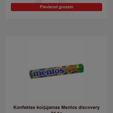
košļājamā
Mentos
Pievienot grozam
Fruit
38g
quantity
Konfektes košļājamas Mentos discovery