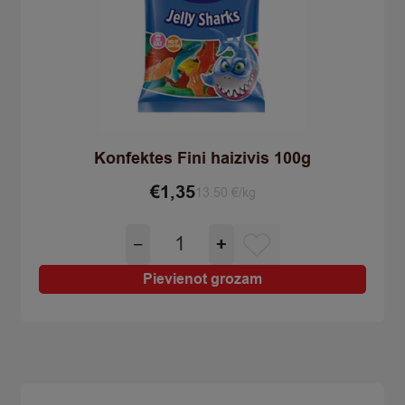
Konfektes Fini haizivis 100g
€
1,35
13.50 €/kg
Konfektes
−
+
Fini
haizivis
Pievienot grozam
100g
quantity