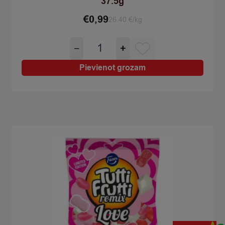
37.5g
€
0,99
26.40 €/kg
Konfektes
−
+
košļājamas
Mentos
Pievienot grozam
discovery
37.5g
quantity