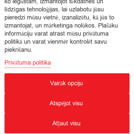
ko iegūstam, izmantojot sīkdatnes un
Starpsumma:
līdzīgas tehnoloģijas, lai uzlabotu jūsu
pieredzi mūsu vietnē, izanalizētu, kā jūs to
Apskatīt grozu
izmantojat, un mārketinga nolūkos. Plašāku
informāciju varat atrast mūsu privātuma
Apmaksa
politikā un varat vienmēr kontrolēt savu
piekrišanu.
Privātuma politika
Vairāk opciju
© Citro Ventspils 2026
Atspējot visu
SPECIĀLĀ ATĻAUJA ALKOHOLISKO DZĒRIENU
MAZUMTIRDZNIECĪBAI: SĒRIJA MT Nr. 00000000736.
ALKOHOLISKO DZĒRIENU IEGĀDE UN PIEGĀDE ATĻAUTA NO
Atļaut visu
8:00 - 22:00.
2