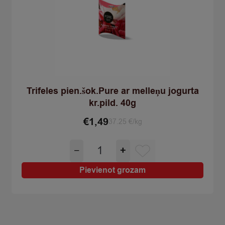
Trifeles pien.šok.Pure ar melleņu jogurta
kr.pild. 40g
€
1,49
37.25 €/kg
Trifeles
−
+
pien.šok.Pure
ar
Pievienot grozam
melleņu
jogurta
kr.pild.
40g