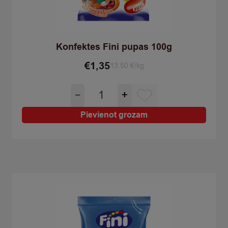
Konfektes Fini pupas 100g
€
1,35
13.50 €/kg
Konfektes
−
+
Fini
pupas
Pievienot grozam
100g
quantity