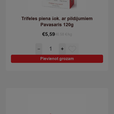
Trifeles piena šok. ar pildījumiem
Pavasaris 120g
€
5,59
46.58 €/kg
Trifeles
−
+
piena
šok.
Pievienot grozam
ar
pildījumiem
Pavasaris
120g
quantity