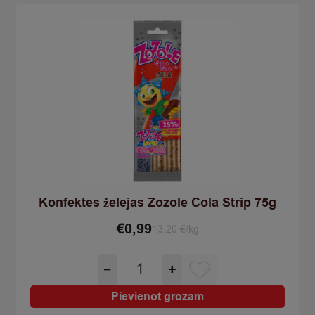
quantity
Konfektes želejas Zozole Cola Strip 75g
€
0,99
13.20 €/kg
Konfektes
−
+
želejas
Zozole
Pievienot grozam
Cola