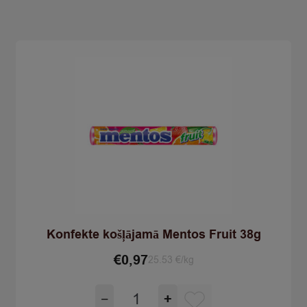
quantity
Konfekte košļājamā Mentos Fruit 38g
€
0,97
25.53 €/kg
Konfekte
−
+