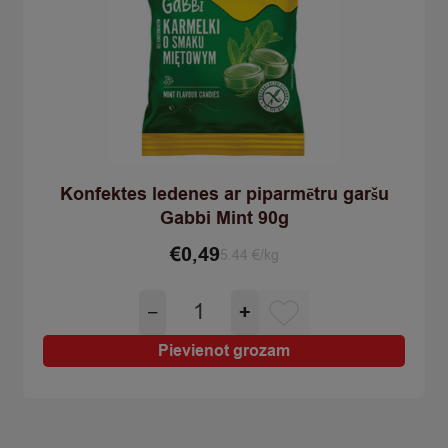
Konfektes ledenes ar piparmētru garšu
Gabbi Mint 90g
€
0,49
5.44 €/kg
Konfektes
−
+
ledenes
ar
Pievienot grozam
piparmētru
garšu
Gabbi
Mint