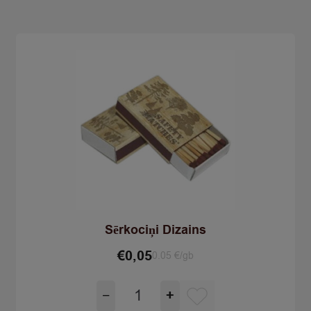
2slāņi
1rullis
quantity
Sērkociņi Dizains
€
0,05
0.05 €/gb
Sērkociņi
−
+
Dizains