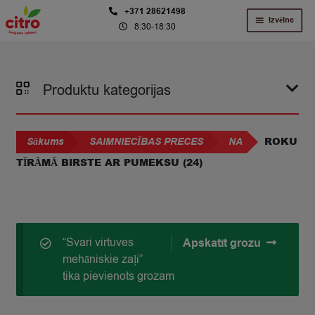
Skip
Skip
+371 28621498
Izvēlne
8:30-18:30
to
to
navigation
content
Produktu kategorijas
ROKU
Sākums
SAIMNIECĪBAS PRECES
NA
TĪRĀMĀ BIRSTE AR PUMEKSU (24)
“Svari virtuves
Apskatīt grozu
mehāniskie zaļi”
tika pievienots grozam