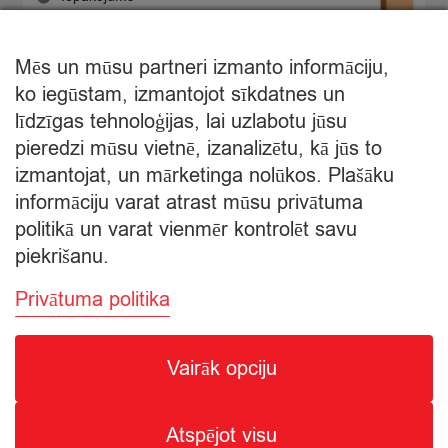
zaļi
−
+
0,30
×
€
quantity
Iepakojums
quantity
Mēs un mūsu partneri izmanto informāciju,
€
4,29
ko iegūstam, izmantojot sīkdatnes un
Starpsumma:
līdzīgas tehnoloģijas, lai uzlabotu jūsu
pieredzi mūsu vietnē, izanalizētu, kā jūs to
Apskatīt grozu
izmantojat, un mārketinga nolūkos. Plašāku
informāciju varat atrast mūsu privātuma
Apmaksa
politikā un varat vienmēr kontrolēt savu
piekrišanu.
Privātuma politika
Vairāk opciju
© Citro Ventspils 2026
Atspējot visu
SPECIĀLĀ ATĻAUJA ALKOHOLISKO DZĒRIENU