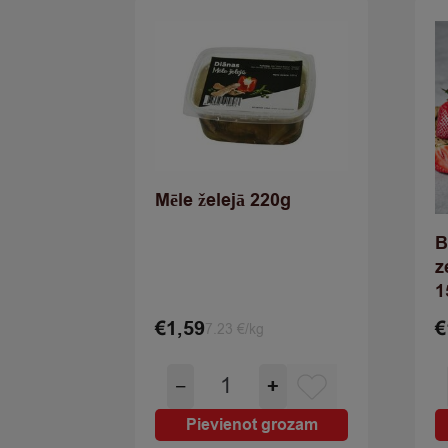
Mēle želejā 220g
B
z
1
€
1,59
€
7.23 €/kg
Mēle
−
+
želejā
220g
Pievienot grozam
quantity