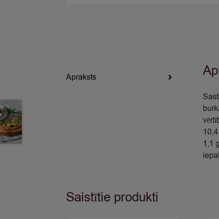
Ap
Apraksts
Sast
burk
vērt
10,4 
1,1 
iepa
Saistītie produkti