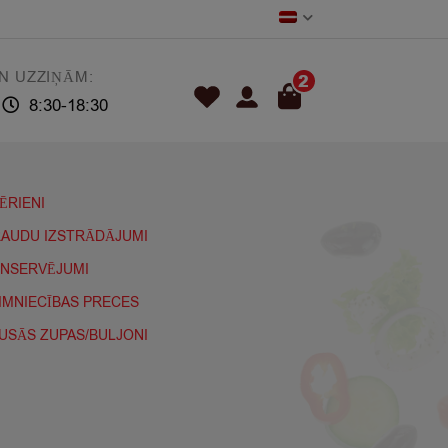
N UZZIŅĀM:
2
8:30-18:30
ĒRIENI
AUDU IZSTRĀDĀJUMI
NSERVĒJUMI
IMNIECĪBAS PRECES
USĀS ZUPAS/BULJONI