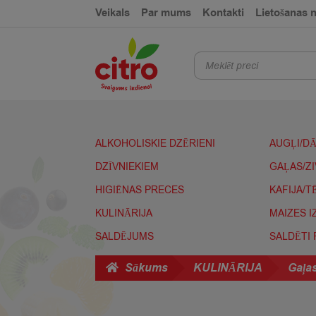
Skip
Skip
Veikals
Par mums
Kontakti
Lietošanas 
to
to
navigation
content
Products
search
ALKOHOLISKIE DZĒRIENI
AUGĻI/D
DZĪVNIEKIEM
GAĻAS/Z
HIGIĒNAS PRECES
KAFIJA/T
KULINĀRIJA
MAIZES 
SALDĒJUMS
SALDĒTI
Sākums
KULINĀRIJA
Gaļas