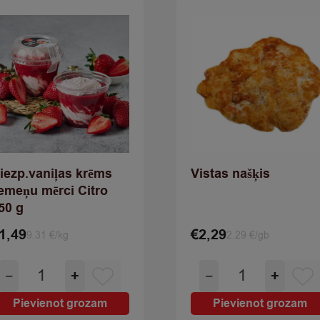
iezp.vaniļas krēms
Vistas našķis
emeņu mērci Citro
50 g
1,49
€
2,29
9.31 €/kg
2.29 €/gb
Biezp.vaniļas
Vistas
−
+
−
+
krēms
našķis
zemeņu
quantity
Pievienot grozam
Pievienot grozam
mērci