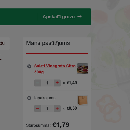
Apskatīt grozu
Mans pasūtījums
ktu
.
Salāti Vinegrets Citro
300g
−
+
1,49
×
€
Salāti
Vinegrets
Citro
Iepakojums
300g
−
+
0,30
×
€
quantity
Iepakojums
quantity
€
1,79
Starpsumma: