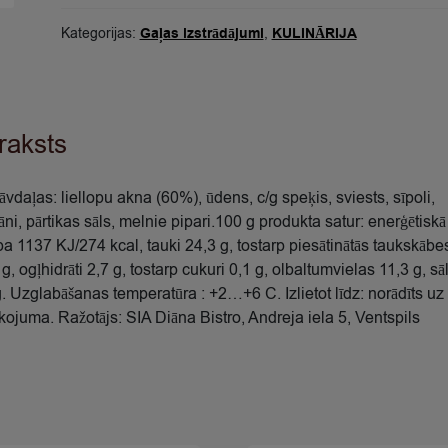
sver.
quantity
Kategorijas:
Gaļas izstrādājumi
,
KULINĀRIJA
raksts
āvdaļas: liellopu akna (60%), ūdens, c/g speķis, sviests, sīpoli,
āni, pārtikas sāls, melnie pipari.100 g produkta satur: enerģētiskā
ība 1137 KJ/274 kcal, tauki 24,3 g, tostarp piesātinātās taukskābe
g, ogļhidrāti 2,7 g, tostarp cukuri 0,1 g, olbaltumvielas 11,3 g, sā
g. Uzglabāšanas temperatūra : +2…+6 C. Izlietot līdz: norādīts uz
kojuma. Ražotājs: SIA Diāna Bistro, Andreja iela 5, Ventspils