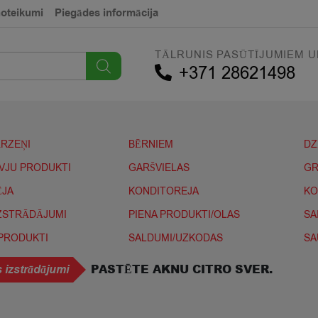
noteikumi
Piegādes informācija
TĀLRUNIS PASŪTĪJUMIEM U
+371 28621498
ĀRZEŅI
BĒRNIEM
DZ
IVJU PRODUKTI
GARŠVIELAS
GR
ĒJA
KONDITOREJA
KO
IZSTRĀDĀJUMI
PIENA PRODUKTI/OLAS
SA
 PRODUKTI
SALDUMI/UZKODAS
SA
PASTĒTE AKNU CITRO SVER.
 izstrādājumi