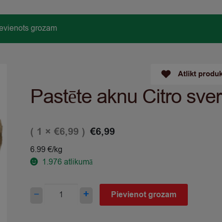
pievienots grozam
Atlikt produ
Pastēte aknu Citro sver
( 1 ×
)
€
6,99
€
6,99
6.99 €/kg
1.976
atlikumā
Pastēte
−
+
Pievienot grozam
aknu
Citro