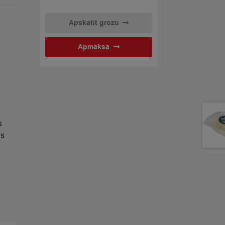
Apskatīt grozu
Apmaksa
s
ls