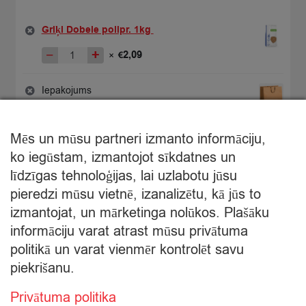
Griķi Dobele polipr. 1kg
−
+
2,09
×
€
Griķi
Original
Current
Dobele
price
price
polipr.
was:
is:
Iepakojums
1kg
€2,99.
€2,09.
−
+
0,30
×
€
quantity
Iepakojums
quantity
Mēs un mūsu partneri izmanto informāciju,
€
2,39
ko iegūstam, izmantojot sīkdatnes un
Starpsumma:
līdzīgas tehnoloģijas, lai uzlabotu jūsu
pieredzi mūsu vietnē, izanalizētu, kā jūs to
Apskatīt grozu
izmantojat, un mārketinga nolūkos. Plašāku
informāciju varat atrast mūsu privātuma
Apmaksa
politikā un varat vienmēr kontrolēt savu
piekrišanu.
Privātuma politika