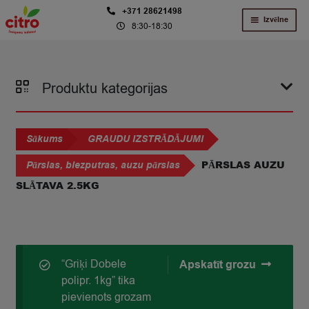
Skip
Skip
+371 28621498
Izvēlne
8:30-18:30
to
to
navigation
content
Produktu kategorijas
Sākums
GRAUDU IZSTRĀDĀJUMI
PĀRSLAS AUZU
Pārslas, biezputras, auzu pārslas
SLĀTAVA 2.5KG
“Griķi Dobele
Apskatīt grozu
polipr. 1kg” tika
pievienots grozam