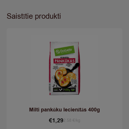
Saistītie produkti
Milti pankūku Iecienītās 400g
€
1,29
2.58 €/kg