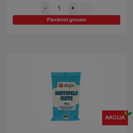
Milti
−
+
pankūku
Iecienītās
Pievienot grozam
400g
quantity
AKCIJA