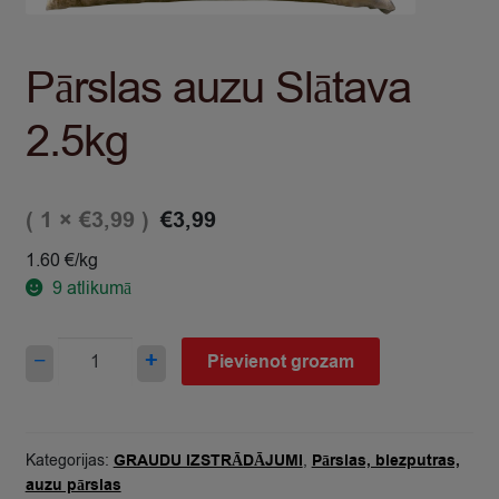
Pārslas auzu Slātava
2.5kg
( 1 ×
)
€
3,99
€
3,99
1.60 €/kg
9
atlikumā
Pārslas
−
+
Pievienot grozam
auzu
Slātava
2.5kg
quantity
Kategorijas:
GRAUDU IZSTRĀDĀJUMI
,
Pārslas, biezputras,
auzu pārslas