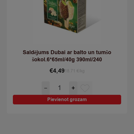
Saldējums Dubai ar balto un tumšo
šokol.6*65ml/40g 390ml/240
€
4,49
18.71 €/kg
Saldējums
−
+
Dubai
ar
Pievienot grozam
balto
un
tumšo
šokol.6*65ml/40g