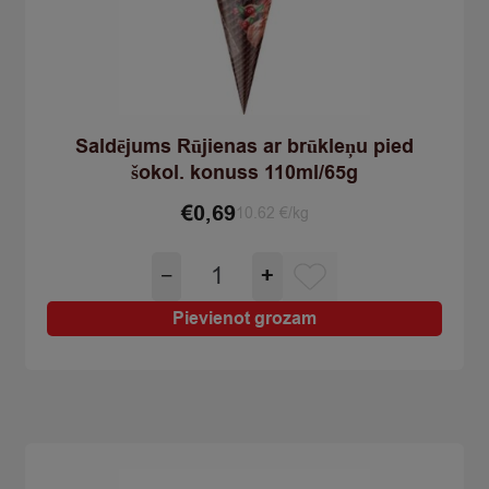
Saldējums Rūjienas ar brūkleņu pied
šokol. konuss 110ml/65g
€
0,69
10.62 €/kg
Saldējums
−
+
Rūjienas
ar
Pievienot grozam
brūkleņu
pied
šokol.
konuss
110ml/65g
quantity