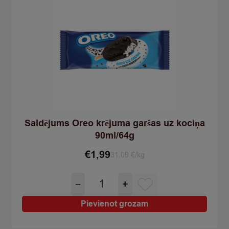
Saldējums Oreo krējuma garšas uz kociņa
90ml/64g
€
1,99
31.09 €/kg
Saldējums
−
+
Oreo
krējuma
Pievienot grozam
garšas
uz