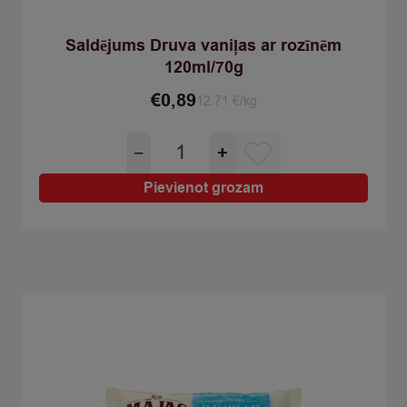
Saldējums Druva vaniļas ar rozīnēm
120ml/70g
€
0,89
12.71 €/kg
Saldējums
−
+
Druva
vaniļas
Pievienot grozam
ar
rozīnēm
120ml/70g
quantity