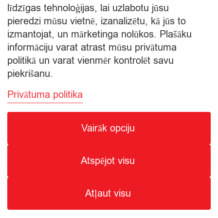
līdzīgas tehnoloģijas, lai uzlabotu jūsu
pieredzi mūsu vietnē, izanalizētu, kā jūs to
Apskatīt grozu
izmantojat, un mārketinga nolūkos. Plašāku
informāciju varat atrast mūsu privātuma
Apmaksa
politikā un varat vienmēr kontrolēt savu
piekrišanu.
Privātuma politika
Vairāk opciju
© Citro Ventspils 2026
Atspējot visu
SPECIĀLĀ ATĻAUJA ALKOHOLISKO DZĒRIENU
MAZUMTIRDZNIECĪBAI: SĒRIJA MT Nr. 00000000736.
ALKOHOLISKO DZĒRIENU IEGĀDE UN PIEGĀDE ATĻAUTA NO
Atļaut visu
8:00 - 22:00.
1