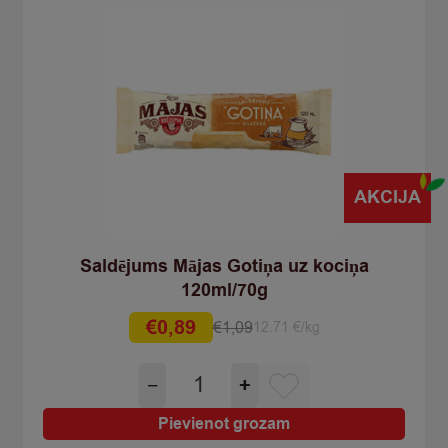
AKCIJA
Saldējums Mājas Gotiņa uz kociņa
120ml/70g
€
0,89
€
1,09
12.71 €/kg
Original
Current
price
price
Saldējums
−
+
was:
is:
Mājas
€1,09.
€0,89.
Gotiņa
Pievienot grozam
uz