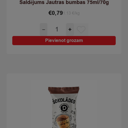
Saldējums Jautras bumbas 75ml/70g
€
0,79
1.13 €/kg
Saldējums
−
+
Jautras
bumbas
Pievienot grozam
75ml/70g
quantity