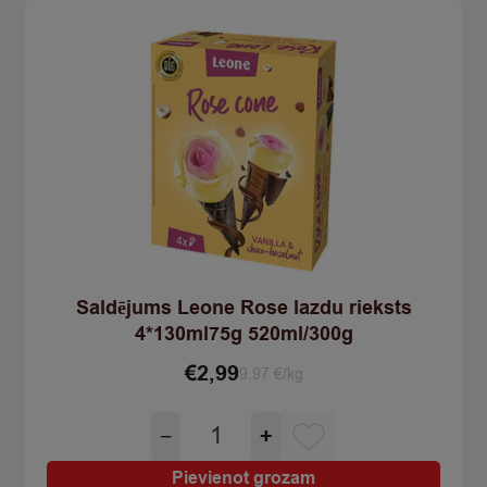
390ml/240
quantity
Saldējums Leone Rose lazdu rieksts
4*130ml75g 520ml/300g
€
2,99
9.97 €/kg
Saldējums
−
+
Leone
Rose
Pievienot grozam