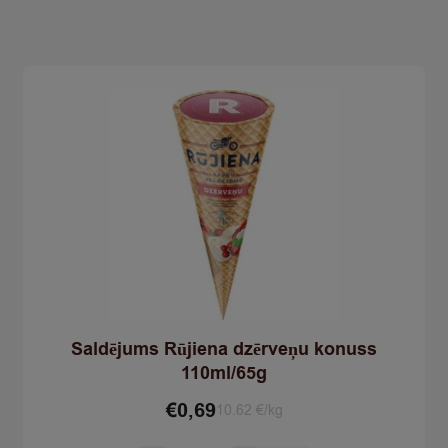
kociņa
90ml/64g
quantity
Saldējums Rūjiena dzērveņu konuss
110ml/65g
€
0,69
10.62 €/kg