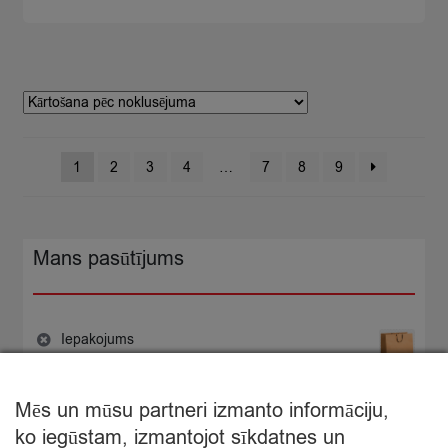
kociņa
120ml/70g
quantity
1
2
3
4
…
7
8
9
Mans pasūtījums
Iepakojums
−
+
0,30
×
€
Iepakojums
quantity
Mēs un mūsu partneri izmanto informāciju,
€
0,30
ko iegūstam, izmantojot sīkdatnes un
Starpsumma: