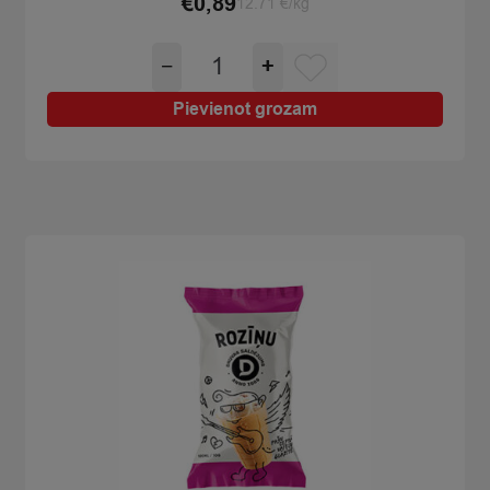
€
0,89
12.71 €/kg
Saldējums
−
+
Oga
jogurta
Pievienot grozam
persiku
vafeļu
glāzītē
125ml/70g
quantity