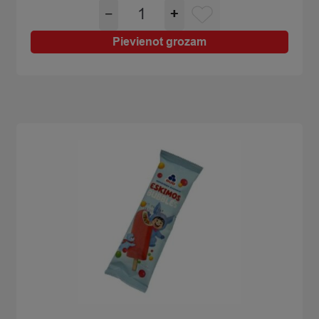
Saldējums
−
+
Rūjiena
dzērveņu
Pievienot grozam
konuss
110ml/65g
quantity