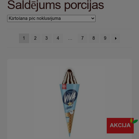
Saldējums porcijas
1
2
3
4
…
7
8
9
AKCIJA