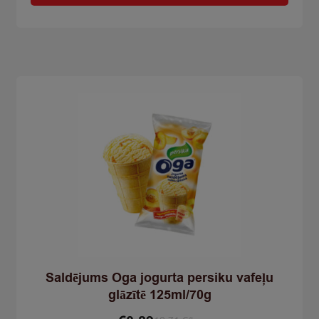
lazdu
rieksts
4*130ml75g
520ml/300g
quantity
Saldējums Oga jogurta persiku vafeļu
glāzītē 125ml/70g