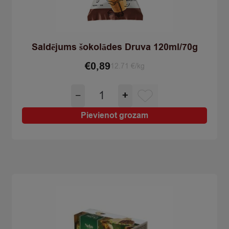
Saldējums šokolādes Druva 120ml/70g
€
0,89
12.71 €/kg
Saldējums
−
+
šokolādes
Druva
Pievienot grozam
120ml/70g
quantity