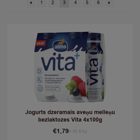
1
2
3
4
5
6
Jogurts dzeramais aveņu melleņu
bezlaktozes Vita 4x100g
€
1,79
4.48 €/kg