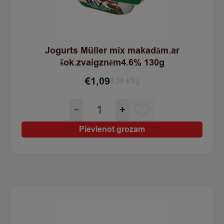
Jogurts Müller mix makadām.ar
šok.zvaigznēm4.6% 130g
€
1,09
8.38 €/kg
Jogurts
−
+
Müller
mix
Pievienot grozam
makadām.ar
šok.zvaigznēm4.6%
130g
quantity