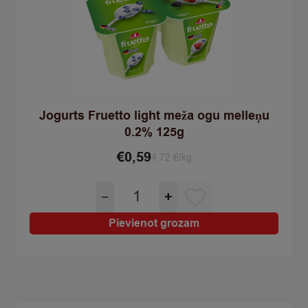
Jogurts Fruetto light meža ogu melleņu
0.2% 125g
€
0,59
4.72 €/kg
Jogurts
−
+
Fruetto
light
Pievienot grozam
meža
ogu
melleņu
0.2%
125g