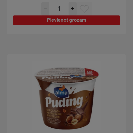
Jogurts
−
+
dzeramais
aveņu
Pievienot grozam
melleņu
bezlaktozes
Vita
4x100g
quantity