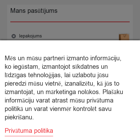
Mans pasūtījums
Iepakojums
−
+
0,30
×
€
Iepakojums
quantity
Mēs un mūsu partneri izmanto informāciju,
€
0,30
ko iegūstam, izmantojot sīkdatnes un
Starpsumma:
līdzīgas tehnoloģijas, lai uzlabotu jūsu
pieredzi mūsu vietnē, izanalizētu, kā jūs to
Apskatīt grozu
izmantojat, un mārketinga nolūkos. Plašāku
informāciju varat atrast mūsu privātuma
Apmaksa
politikā un varat vienmēr kontrolēt savu
piekrišanu.
Privātuma politika