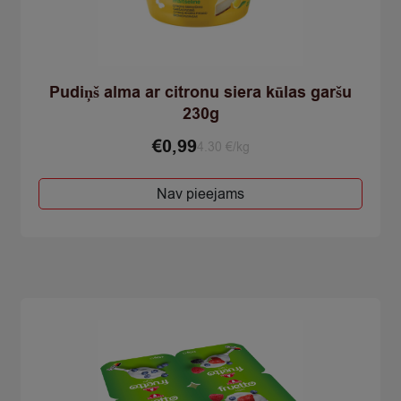
Pudiņš alma ar citronu siera kūlas garšu
230g
€
0,99
4.30 €/kg
Nav pieejams