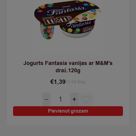
Jogurts Fantasia vaniļas ar M&M’s
draž.120g
€
1,39
11.58 €/kg
Jogurts
−
+
Fantasia
vaniļas
Pievienot grozam
ar
M&M's
draž.120g