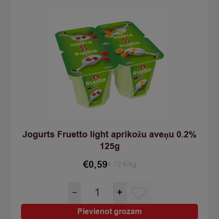
quantity
Jogurts Fruetto light aprikožu aveņu 0.2%
125g
€
0,59
4.72 €/kg
Jogurts
−
+
Fruetto
light
Pievienot grozam