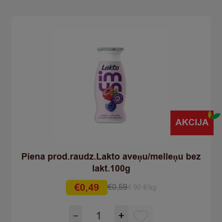
quantity
AKCIJA
Piena prod.raudz.Lakto aveņu/melleņu bez
lakt.100g
€
0,49
€
0,59
4.90 €/kg
Original
Current
price
price
Piena
−
+
was:
is: