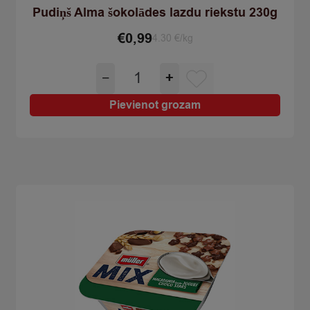
Pudiņš Alma šokolādes lazdu riekstu 230g
€
0,99
4.30 €/kg
Pudiņš
−
+
Alma
šokolādes
Pievienot grozam
lazdu
riekstu
230g
quantity