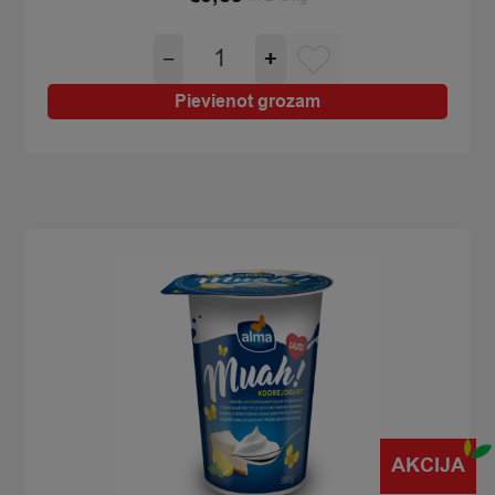
Jogurts
−
+
Fruetto
light
Pievienot grozam
persiku
marakuja
zemeņu
0.2%
125g
quantity
AKCIJA