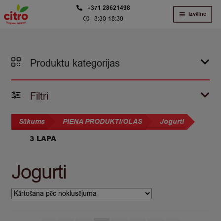
Skip
Skip
+371 28621498
Izvēlne
8:30-18:30
to
to
navigation
content
Produktu kategorijas
Filtri
Sākums
PIENA PRODUKTI/OLAS
Jogurti
3 LAPA
Jogurti