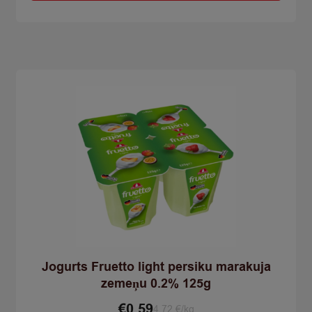
aprikožu
aveņu
0.2%
125g
quantity
Jogurts Fruetto light persiku marakuja
zemeņu 0.2% 125g
€
0,59
4.72 €/kg