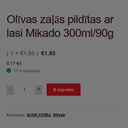
Olīvas zaļās pildītas ar
lasi Mikado 300ml/90g
( 1 ×
)
€
1,85
€
1,85
6.17 €/l
11
в наличии
Количество
−
+
В корзину
товара
Olīvas
zaļās
pildītas
Категории:
КОНСЕРВЫ
,
Olīvas
ar
lasi