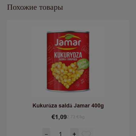
Похожие товары
Mikado
300ml/90g
Kukurūza saldā Jamar 400g
€
1,09
2.73 €/kg
Количество
−
+