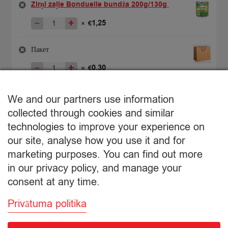
Zirņi zaļie Bonduelle bundža 200g/130g
−
+
1,25
×
€
Количество
Первоначальная
Текущая
товара
цена
цена:
Zirņi
составляла
€1,25.
Пакет
zaļie
€1,57.
−
+
0,30
×
€
Bonduelle
Количество
bundža
товара
200g/130g
€
1,55
Пакет
We and our partners use information
Подытог:
collected through cookies and similar
technologies to improve your experience on
Просмотр корзины
our site, analyse how you use it and for
marketing purposes. You can find out more
Оформление заказа
in our privacy policy, and manage your
consent at any time.
Privātuma politika