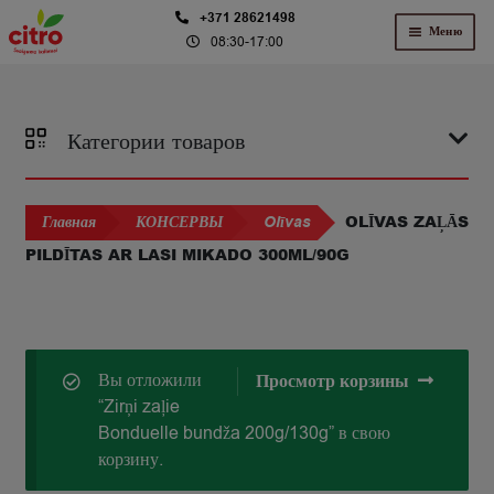
Перейти
Перейти
+371 28621498
Меню
08:30-17:00
к
к
навигации
содержимому
Категории товаров
OLĪVAS ZAĻĀS
Главная
КОНСЕРВЫ
Olīvas
PILDĪTAS AR LASI MIKADO 300ML/90G
Вы отложили
Просмотр корзины
“Zirņi zaļie
Bonduelle bundža 200g/130g” в свою
корзину.