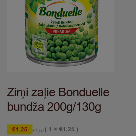
Zirņi zaļie Bonduelle
bundža 200g/130g
( 1 ×
)
€
1,25
€
1,25
€
1,57