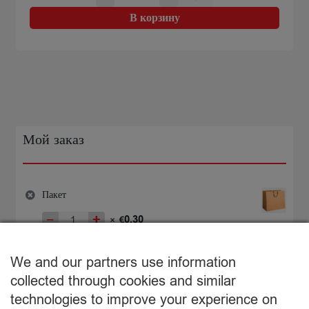
товара
€3,65.
Medus
В корзину
dažādu
ziedu
300g
Мой заказ
Пакет
−
+
0,30
×
€
Количество
товара
€
0,30
Пакет
We and our partners use information
Подытог:
collected through cookies and similar
technologies to improve your experience on
Просмотр корзины