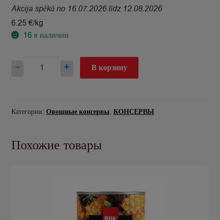
Akcija spēkā no 16.07.2026 līdz 12.08.2026
6.25 €/kg
16
в наличии
Количество
−
+
В корзину
товара
Zirņi
zaļie
Bonduelle
Категории:
Овощные консервы
,
КОНСЕРВЫ
bundža
200g/130g
Похожие товары