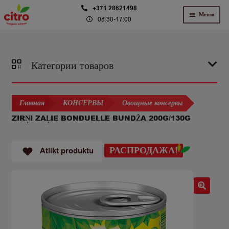
Перейти
Перейти
+371 28621498
Меню
08:30-17:00
к
к
навигации
содержимому
Категории товаров
Главная
КОНСЕРВЫ
Овощные консервы
ZIRŅI ZAĻIE BONDUELLE BUNDŽA 200G/130G
РАСПРОДАЖА!
Atlikt produktu
🔍