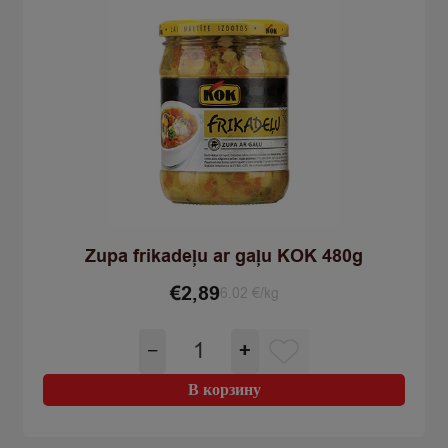
Zupa frikadeļu ar gaļu KOK 480g
€
2,89
6.02 €/kg
Количество
−
+
товара
Zupa
В корзину
frikadeļu
ar