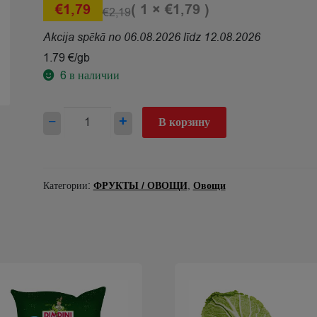
( 1 ×
)
€
1,79
€
1,79
€
2,19
Akcija spēkā no 06.08.2026 līdz 12.08.2026
1.79 €/gb
6
в наличии
Количество
−
+
В корзину
товара
Ziedkāposti
(gabali)2
šķ.Latvija
Категории:
ФРУКТЫ / ОВОЩИ
,
Овощи