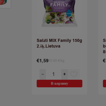
Salāti MIX Family 150g
S
2.šķ.Lietuva
b
8
€
1,59
€
10.60 €/kg
Количество
−
+
товара
Salāti
В корзину
MIX
Family
150g
2.šķ.Lietuva