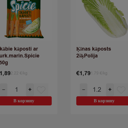
kābie kāposti ar
Ķīnas kāposts
urk.marin.Spicie
2šķPolija
50g
1,89
€
1,79
2.22 €/kg
1.79 €/kg
Количество
Количество
−
+
−
+
товара
товара
Skābie
Ķīnas
В корзину
В корзину
kāposti
kāposts
ar
2šķPolija
burk.marin.Spicie
850g