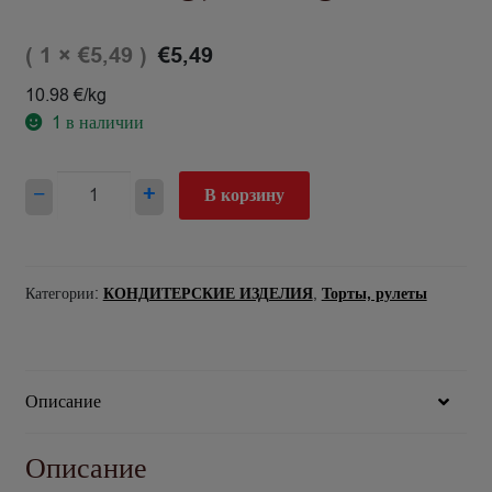
( 1 ×
)
€
5,49
€
5,49
10.98 €/kg
1
в наличии
Количество
−
+
В корзину
товара
Torte
Augļu
500g
Категории:
КОНДИТЕРСКИЕ ИЗДЕЛИЯ
,
Торты, рулеты
Описание
Описание