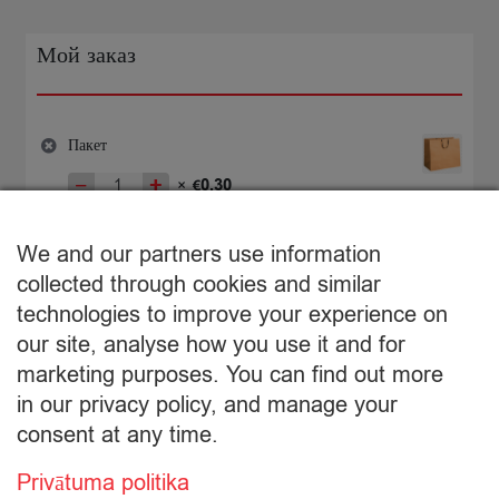
Мой заказ
Пакет
−
+
0,30
×
€
Количество
товара
€
0,30
Пакет
We and our partners use information
Подытог:
collected through cookies and similar
technologies to improve your experience on
Просмотр корзины
our site, analyse how you use it and for
marketing purposes. You can find out more
Оформление заказа
in our privacy policy, and manage your
consent at any time.
Privātuma politika