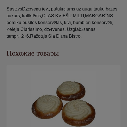
SastāvsDzērveņu iev., putukrējums uz augu tauku bāzes,
cukurs, kaltkrēms,OLAS,KVIEŠU MILTI,MARGARĪNS,
persiku pusītes konservētas, kivi, bumbieri konservēti,
Želeja Clarissimo, dzērvenes. Uzglabāsanas
tempr.+2+6.Ražotājs Sia Diāna Bistro.
Похожие товары