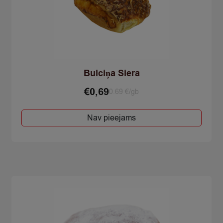
Bulciņa Siera
€
0,69
0.69 €/gb
Nav pieejams