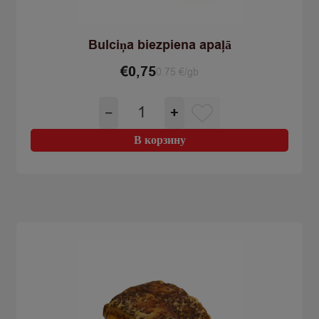
Bulciņa biezpiena apaļā
€
0,75
0.75 €/gb
Количество
−
+
товара
Bulciņa
В корзину
biezpiena
apaļā