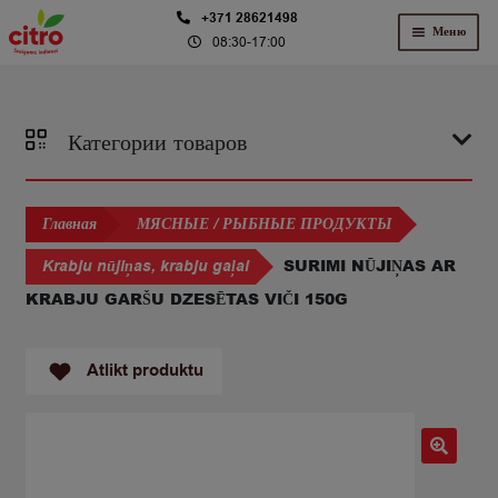
Перейти
Перейти
+371 28621498
Меню
08:30-17:00
к
к
навигации
содержимому
Категории товаров
Главная
МЯСНЫЕ / РЫБНЫЕ ПРОДУКТЫ
SURIMI NŪJIŅAS AR
Krabju nūjiņas, krabju gaļai
KRABJU GARŠU DZESĒTAS VIČI 150G
Atlikt produktu
🔍