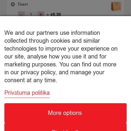
Пакет
−
+
0,30
×
€
Количество
товара
€
0,30
Пакет
We and our partners use information
Подытог:
collected through cookies and similar
technologies to improve your experience on
Просмотр корзины
our site, analyse how you use it and for
marketing purposes. You can find out more
Оформление заказа
in our privacy policy, and manage your
consent at any time.
Privātuma politika
More options
© Citro Ventspils 2026