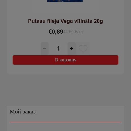
Putasu fileja Vega vītināta 20g
€
0,89
44.50 €/kg
Количество
−
+
товара
Putasu
В корзину
fileja
Vega
vītināta
20g
Мой заказ