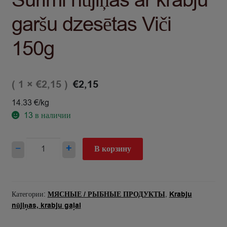
Surimi nūjiņas ar krabju
garšu dzesētas Viči
150g
( 1 ×
)
€
2,15
€
2,15
14.33 €/kg
13
в наличии
Количество
−
+
В корзину
товара
Surimi
nūjiņas
ar
Категории:
МЯСНЫЕ / РЫБНЫЕ ПРОДУКТЫ
,
Krabju
krabju
nūjiņas, krabju gaļai
garšu