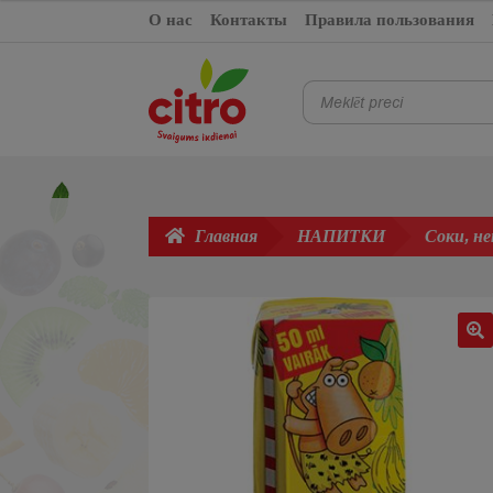
Перейти
Перейти
О нас
Контакты
Правила пользования
к
к
навигации
содержимому
Поиск
товаров
Главная
НАПИТКИ
Соки, н
🔍