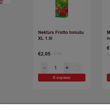
Nektārs Frutto tomātu
M
XL 1.5l
n
€
€
2,05
1.37 €/l
0.
Количество
−
+
товара
Nektārs
В корзину
Frutto
tomātu
XL
1.5l