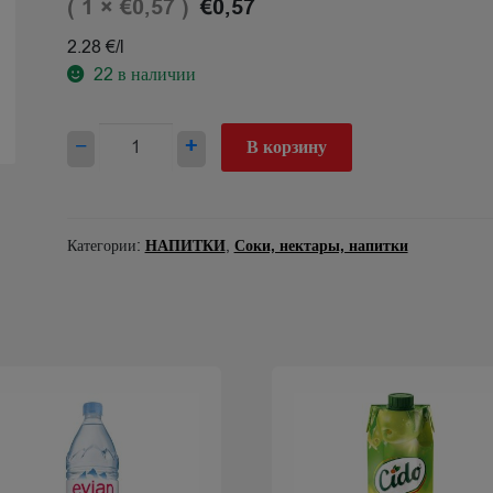
( 1 ×
)
€
0,57
€
0,57
2.28 €/l
22
в наличии
Количество
−
+
В корзину
товара
Sula
Limpa
multijuice
Категории:
НАПИТКИ
,
Соки, нектары, напитки
0.25l