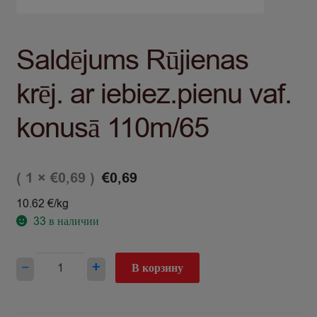
Saldējums Rūjienas
krēj. ar iebiez.pienu vaf.
konusā 110m/65
( 1 ×
)
€
0,69
€
0,69
10.62 €/kg
33
в наличии
Количество
−
+
В корзину
товара
Saldējums
Rūjienas