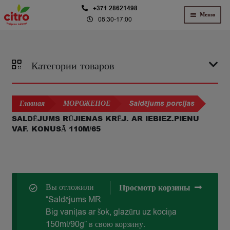
Перейти
Перейти
+371 28621498
Меню
08:30-17:00
к
к
навигации
содержимому
Категории товаров
Главная
МОРОЖЕНОЕ
Saldējums porcijas
SALDĒJUMS RŪJIENAS KRĒJ. AR IEBIEZ.PIENU
VAF. KONUSĀ 110M/65
Вы отложили
Просмотр корзины
“Saldējums MR
Big vaniļas ar šok, glazūru uz kociņa
150ml/90g” в свою корзину.