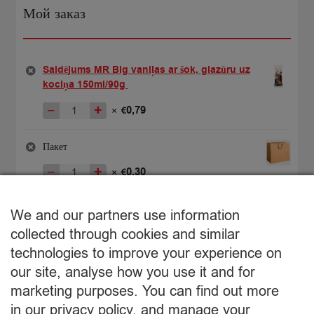
Мой заказ
Saldējums MR Big vaniļas ar šok, glazūru uz
kociņa 150ml/90g
−
+
0,79
×
€
Количество
Первоначальная
Текущая
товара
цена
цена:
Saldējums
составляла
€0,79.
Пакет
MR
€1,15.
−
+
0,30
×
€
Big
Количество
vaniļas
товара
ar
€
1,09
Пакет
We and our partners use information
Подытог:
šok,
collected through cookies and similar
glazūru
uz
technologies to improve your experience on
Просмотр корзины
kociņa
our site, analyse how you use it and for
150ml/90g
marketing purposes. You can find out more
Оформление заказа
in our privacy policy, and manage your