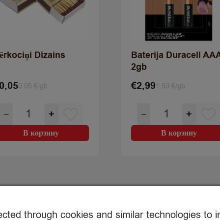
ērkociņi Dizains
Baterija Duracell AA
2gb
0,05
€
2,99
0.05 €/gb
1.50 €/gb
Количество
Количество
−
+
−
+
товара
товара
Sērkociņi
Baterija
В корзину
В корзину
Dizains
Duracell
AAA
2gb
ected through cookies and similar technologies to 