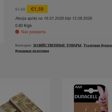
Первоначальная
Текущая
€
1,59
€
1,99
цена
цена:
Akcija spēkā no 16.07.2026 līdz 12.08.2026
составляла
€1,59.
0.80 €/gb
Nav pieejams
€1,99.
Категории:
ХОЗЯЙСТВЕННЫЕ ТОВАРЫ
,
Туалетная бумага
бумажные полотенца