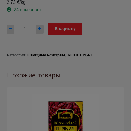
2.73 €/kg
24
в наличии
Количество
−
+
В корзину
товара
Kukurūza
saldā
Jamar
Категории:
Овощные консервы
,
КОНСЕРВЫ
400g
Похожие товары