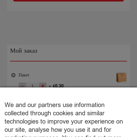
Spilva
530ml
Мой заказ
Пакет
−
+
0,30
×
€
Количество
товара
€
0,30
Пакет
We and our partners use information
Подытог:
collected through cookies and similar
technologies to improve your experience on
Просмотр корзины
our site, analyse how you use it and for