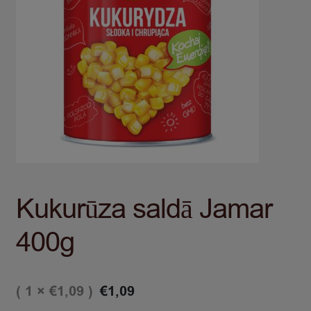
Kukurūza saldā Jamar
400g
( 1 ×
)
€
1,09
€
1,09