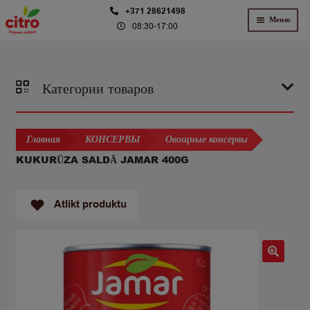
Перейти
Перейти
+371 28621498
Меню
08:30-17:00
к
к
навигации
содержимому
Категории товаров
Главная
КОНСЕРВЫ
Овощные консервы
KUKURŪZA SALDĀ JAMAR 400G
Atlikt produktu
🔍