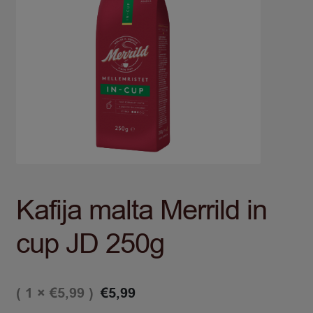
Kafija malta Merrild in
cup JD 250g
( 1 ×
)
€
5,99
€
5,99