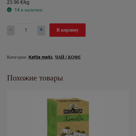
23.96 €/kg
14
в наличии
Количество
−
+
В корзину
товара
Kafija
malta
Merrild
Категории:
Kafija maltā
,
ЧАЙ / КОФЕ
in
cup
Похожие товары
JD
250g