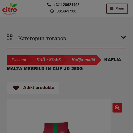
Перейти
Перейти
+371 28621498
Меню
08:30-17:00
к
к
навигации
содержимому
Категории товаров
KAFIJA
Главная
ЧАЙ / КОФЕ
Kafija maltā
MALTA MERRILD IN CUP JD 250G
Atlikt produktu
🔍