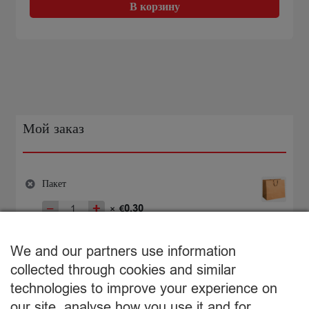
Kafija
В корзину
malta
Lavazza
Espresso
vakumā
250g
Мой заказ
Пакет
−
+
0,30
×
€
Количество
товара
€
0,30
Пакет
We and our partners use information
Подытог:
collected through cookies and similar
technologies to improve your experience on
Просмотр корзины
our site, analyse how you use it and for