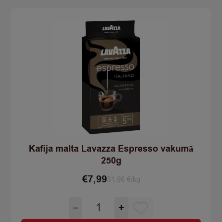
Kafija malta Lavazza Espresso vakumā
250g
€
7,99
31.96 €/kg
Количество
−
+
товара