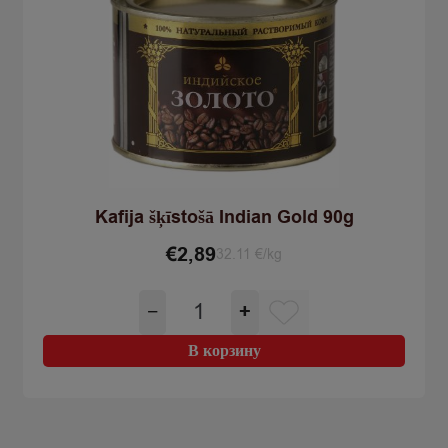
Kafija šķīstošā Indian Gold 90g
€
2,89
32.11 €/kg
Количество
−
+
товара
Kafija
В корзину
šķīstošā
Indian
Gold
90g