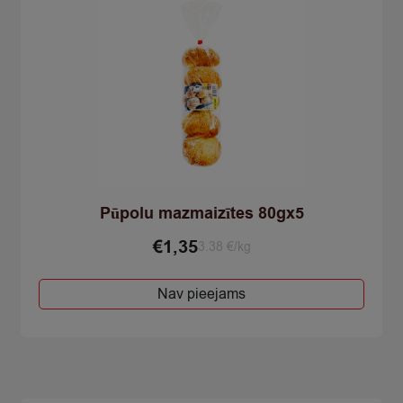
Pūpolu mazmaizītes 80gx5
€
1,35
3.38 €/kg
Nav pieejams