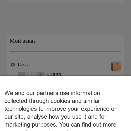
rozīnēm
Big
Pack
500g
Мой заказ
Пакет
−
+
0,30
×
€
Количество
товара
€
0,30
Пакет
We and our partners use information
Подытог:
collected through cookies and similar
technologies to improve your experience on
Просмотр корзины
our site, analyse how you use it and for
marketing purposes. You can find out more
Оформление заказа