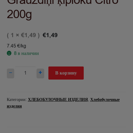
Grauzdiņi ķiploku Citro
200g
( 1 ×
)
€
1,49
€
1,49
7.45 €/kg
8
в наличии
Количество
−
+
В корзину
товара
Grauzdiņi
ķiploku
Citro
Категории:
ХЛЕБОБУЛОЧНЫЕ ИЗДЕЛИЯ
,
Хлебобулочные
200g
изделия