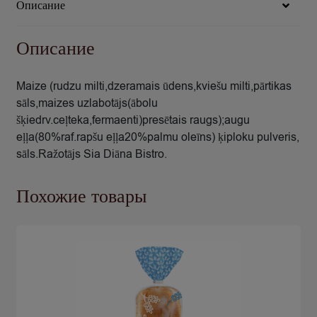
Описание
Описание
Maize (rudzu milti,dzeramais ūdens,kviešu milti,pārtikas
sāls,maizes uzlabotājs(ābolu
šķiedrv.ceļteka,fermaenti)presētais raugs);augu
eļļa(80%raf.rapšu eļļa20%palmu oleīns) ķiploku pulveris,
sāls.Ražotājs Sia Diāna Bistro.
Похожие товары