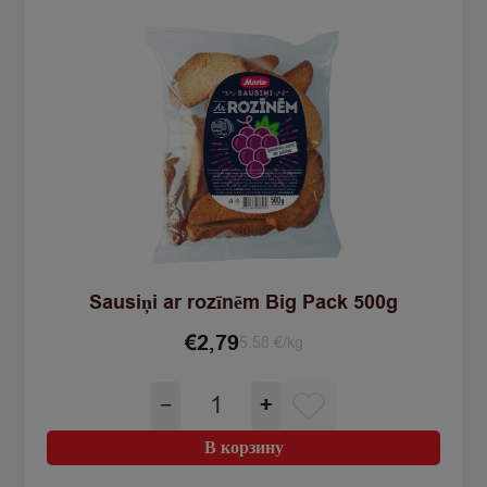
Sausiņi ar rozīnēm Big Pack 500g
€
2,79
5.58 €/kg
Количество
−
+
товара
Sausiņi
В корзину
ar