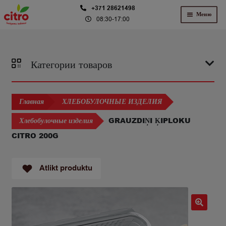
Перейти
Перейти
+371 28621498
Меню
08:30-17:00
к
к
навигации
содержимому
Категории товаров
Главная
ХЛЕБОБУЛОЧНЫЕ ИЗДЕЛИЯ
GRAUZDIŅI ĶIPLOKU
Хлебобулочные изделия
CITRO 200G
Atlikt produktu
🔍