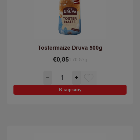
Tostermaize Druva 500g
€
0,85
1.70 €/kg
Количество
−
+
товара
Tostermaize
В корзину
Druva
500g