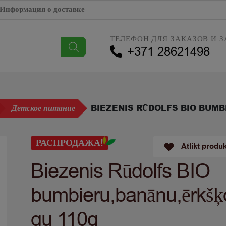
Информация о доставке
ТЕЛЕФОН ДЛЯ ЗАКАЗОВ И З
+371 28621498
BIEZENIS RŪDOLFS BIO BUM
Детское питание
РАСПРОДАЖА!
Atlikt produ
Biezenis Rūdolfs BIO
bumbieru,banānu,ērkšķ
gu 110g