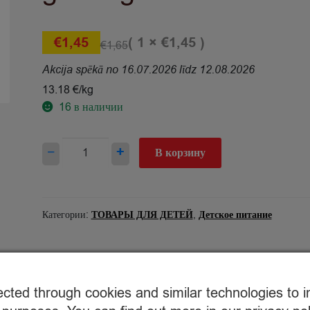
( 1 ×
)
€
1,45
€
1,45
€
1,65
Akcija spēkā no 16.07.2026 līdz 12.08.2026
13.18 €/kg
16
в наличии
Количество
−
+
В корзину
товара
Biezenis
Rūdolfs
BIO
Категории:
ТОВАРЫ ДЛЯ ДЕТЕЙ
,
Детское питание
bumbieru,banānu,ērkšķogu
110g
ected through cookies and similar technologies to 