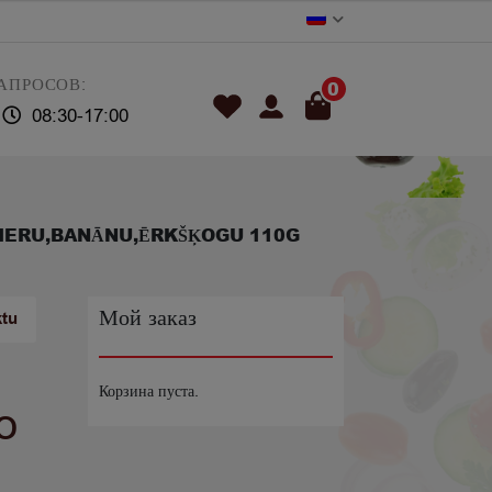
АПРОСОВ:
0
08:30-17:00
BIERU,BANĀNU,ĒRKŠĶOGU 110G
Мой заказ
ktu
Корзина пуста.
o