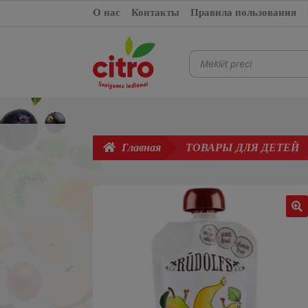
составляла
€1,45.
Перейти
Перейти
О нас
Контакты
Правила пользования
€1,65.
к
к
навигации
содержимому
Поиск
товаров
Главная
ТОВАРЫ ДЛЯ ДЕТЕЙ
🔍