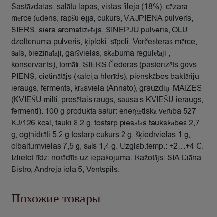
Sastāvdaļas: salātu lapas, vistas fileja (18%), cēzara
mērce (ūdens, rapšu eļļa, cukurs, VĀJPIENA pulveris,
SIERS, siera aromatizētājs, SINEPJU pulveris, OLU
dzeltenuma pulveris, ķiploki, sīpoli, Vorčesteras mērce,
sāls, biezinātāji, garšvielas, skābuma regulētāji ,
konservants), tomāti, SIERS Čederas (pasterizēts govs
PIENS, cietinātājs (kalcija hlorīds), pienskābes baktēriju
ieraugs, ferments, krāsviela (Annato), grauzdiņi MAIZES
(KVIEŠU milti, presētais raugs, sausais KVIEŠU ieraugs,
fermenti). 100 g produkta satur: enerģētiskā vērtība 527
KJ/126 kcal, tauki 8,2 g, tostarp piesātās taukskābes 2,7
g, ogļhidrāti 5,2 g tostarp cukurs 2 g, šķiedrvielas 1 g,
olbaltumvielas 7,5 g, sāls 1,4 g. Uzglab.temp.: +2…+4 C.
Izlietot līdz: norādīts uz iepakojuma. Ražotājs: SIA Diāna
Bistro, Andreja iela 5, Ventspils.
Похожие товары