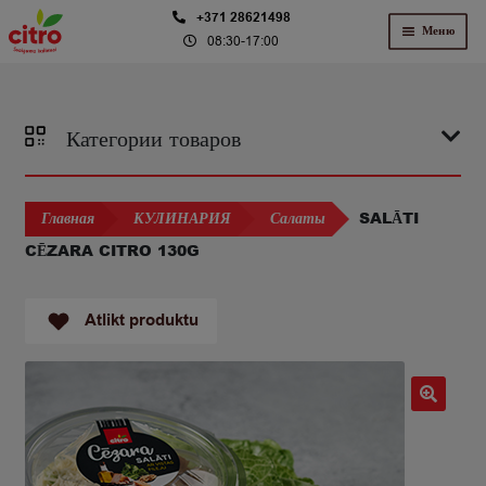
Перейти
Перейти
+371 28621498
Меню
08:30-17:00
к
к
навигации
содержимому
Категории товаров
SALĀTI
Главная
КУЛИНАРИЯ
Салаты
CĒZARA CITRO 130G
Atlikt produktu
🔍