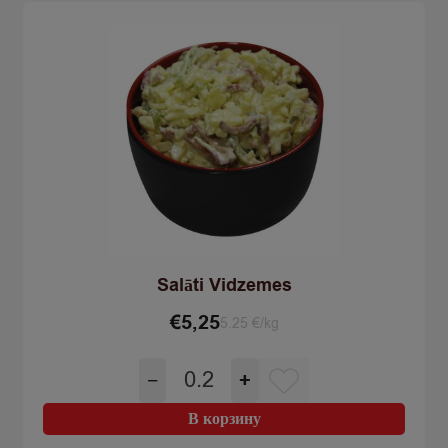
Salāti Vidzemes
€
5,25
5.25 €/kg
Количество
−
+
товара
Salāti
В корзину
Vidzemes