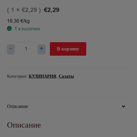
( 1 ×
)
€
2,29
€
2,29
16.36 €/kg
1
в наличии
Количество
−
+
В корзину
товара
Salāti
Cēzara
Citro
Категории:
КУЛИНАРИЯ
,
Салаты
130g
Описание
Описание