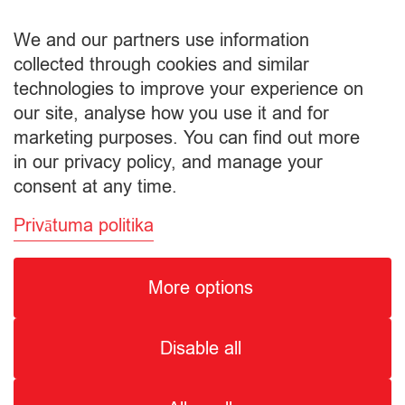
товара
€
0,30
Пакет
We and our partners use information
Подытог:
collected through cookies and similar
technologies to improve your experience on
Просмотр корзины
our site, analyse how you use it and for
marketing purposes. You can find out more
Оформление заказа
in our privacy policy, and manage your
consent at any time.
Privātuma politika
More options
© Citro Ventspils 2026
Disable all
SPECIĀLĀ ATĻAUJA ALKOHOLISKO DZĒRIENU
MAZUMTIRDZNIECĪBAI: SĒRIJA MT Nr. 00000000736.
ALKOHOLISKO DZĒRIENU IEGĀDE UN PIEGĀDE ATĻAUTA NO