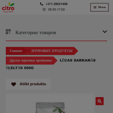
Перейти
Перейти
+371 28621498
Меню
08:30-17:00
к
к
навигации
содержимому
Категории товаров
Главная
ЗЕРНОВЫЕ ПРОДУКТЫ
LĒCAS SARKANĀS
Другие зерновые продукты
ŠĶELTĀS 500G
Atlikt produktu
🔍