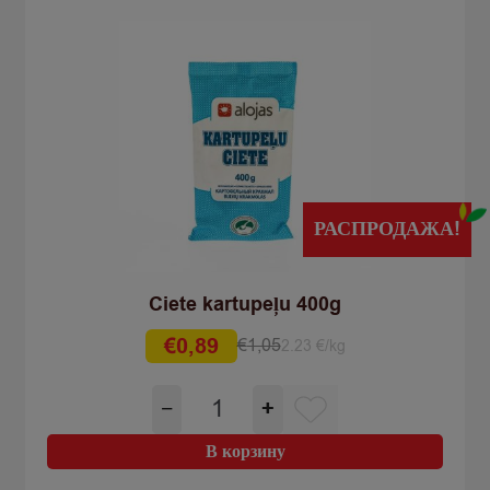
РАСПРОДАЖА!
Ciete kartupeļu 400g
€
0,89
€
1,05
2.23 €/kg
Первоначальная
Текущая
цена
цена:
Количество
−
+
составляла
€0,89.
товара
€1,05.
Ciete
В корзину
kartupeļu