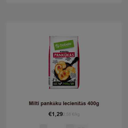
400g
Milti pankūku Iecienītās 400g
€
1,29
2.58 €/kg
Количество