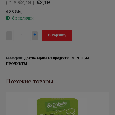
( 1 ×
)
€
2,19
€
2,19
4.38 €/kg
8
в наличии
Количество
−
+
В корзину
товара
Lēcas
sarkanās
šķeltās
Категории:
Другие зерновые продукты
,
ЗЕРНОВЫЕ
500g
ПРОДУКТЫ
Похожие товары