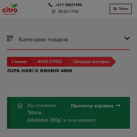
Перейти
Перейти
+371 28621498
Меню
08:30-17:00
к
к
навигации
содержимому
Категории товаров
Главная
КОНСЕРВЫ
Овощные консервы
ZUPA HARČO KRONIS 480G
Вы отложили
Просмотр корзины
“Mērce
šokolādes 260g” в свою корзину.