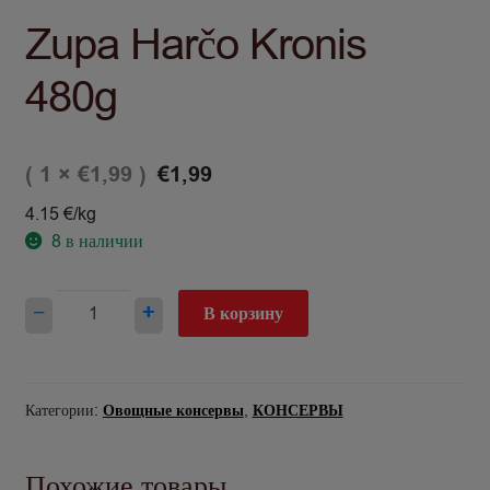
Zupa Harčo Kronis
480g
( 1 ×
)
€
1,99
€
1,99
4.15 €/kg
8
в наличии
Количество
−
+
В корзину
товара
Zupa
Harčo
Kronis
Категории:
Овощные консервы
,
КОНСЕРВЫ
480g
Похожие товары