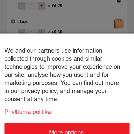
−
+
4,29
×
€
Количество
товара
Mērce
Пакет
šokolādes
−
+
0,30
×
€
260g
Количество
товара
€
4,59
Пакет
We and our partners use information
Подытог:
collected through cookies and similar
technologies to improve your experience on
Просмотр корзины
our site, analyse how you use it and for
marketing purposes. You can find out more
Оформление заказа
in our privacy policy, and manage your
consent at any time.
Privātuma politika
More options
© Citro Ventspils 2026