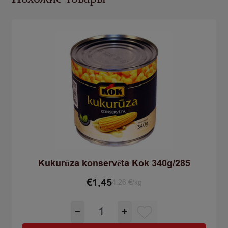
Kukurūza konservēta Kok 340g/285
€
1,45
4.26 €/kg
Количество
−
+
товара