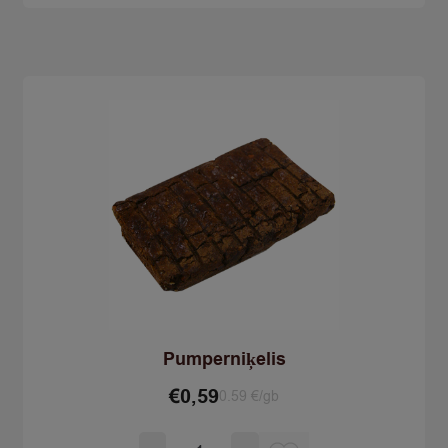
lielais
Pumperniķelis
€
0,59
0.59 €/gb
Количество