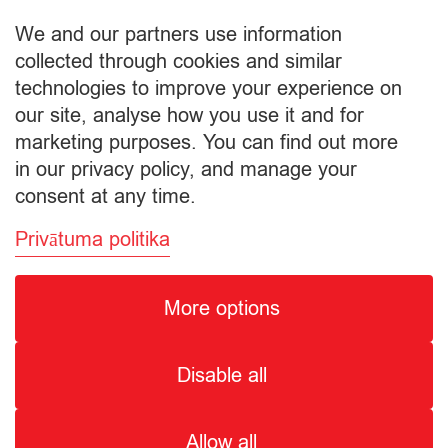
товара
€
0,30
Пакет
We and our partners use information
Подытог:
collected through cookies and similar
technologies to improve your experience on
Просмотр корзины
our site, analyse how you use it and for
marketing purposes. You can find out more
Оформление заказа
in our privacy policy, and manage your
consent at any time.
Privātuma politika
More options
© Citro Ventspils 2026
Disable all
SPECIĀLĀ ATĻAUJA ALKOHOLISKO DZĒRIENU
MAZUMTIRDZNIECĪBAI: SĒRIJA MT Nr. 00000000736.
ALKOHOLISKO DZĒRIENU IEGĀDE UN PIEGĀDE ATĻAUTA NO
Allow all