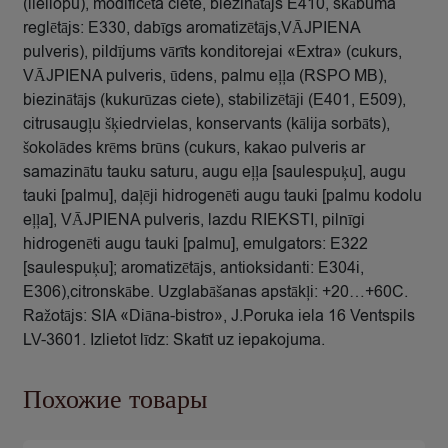
(liellopu), modificēta ciete, biezinātājs E410, skābuma
reglētājs: E330, dabīgs aromatizētājs,VĀJPIENA
pulveris), pildījums vārīts konditorejai «Extra» (cukurs,
VĀJPIENA pulveris, ūdens, palmu eļļa (RSPO MB),
biezinātājs (kukurūzas ciete), stabilizētāji (E401, E509),
citrusaugļu šķiedrvielas, konservants (kālija sorbāts),
šokolādes krēms brūns (cukurs, kakao pulveris ar
samazinātu tauku saturu, augu eļļa [saulespuķu], augu
tauki [palmu], daļēji hidrogenēti augu tauki [palmu kodolu
eļļa], VĀJPIENA pulveris, lazdu RIEKSTI, pilnīgi
hidrogenēti augu tauki [palmu], emulgators: E322
[saulespuķu]; aromatizētājs, antioksidanti: E304i,
E306),citronskābe. Uzglabāšanas apstākļi: +20…+60C.
Ražotājs: SIA «Diāna-bistro», J.Poruka iela 16 Ventspils
LV-3601. Izlietot līdz: Skatīt uz iepakojuma.
Похожие товары