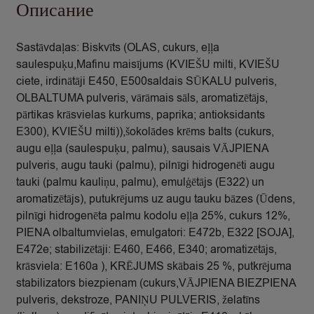
Описание
Sastāvdaļas: Biskvīts (OLAS, cukurs, eļļa
saulespuķu,Mafinu maisījums (KVIEŠU milti, KVIEŠU
ciete, irdinātāji E450, E500saldais SŪKALU pulveris,
OLBALTUMA pulveris, vārāmais sāls, aromatizētājs,
pārtikas krāsvielas kurkums, paprika; antioksidants
E300), KVIEŠU milti)),šokolādes krēms balts (cukurs,
augu eļļa (saulespuķu, palmu), sausais VĀJPIENA
pulveris, augu tauki (palmu), pilnīgi hidrogenēti augu
tauki (palmu kauliņu, palmu), emulģētājs (E322) un
aromatizētājs), putukrējums uz augu tauku bāzes (Ūdens,
pilnīgi hidrogenēta palmu kodolu eļļa 25%, cukurs 12%,
PIENA olbaltumvielas, emulgatori: E472b, E322 [SOJA],
E472e; stabilizētāji: E460, E466, E340; aromatizētājs,
krāsviela: E160a ), KRĒJUMS skābais 25 %, putkrējuma
stabilizators biezpienam (cukurs,VĀJPIENA BIEZPIENA
pulveris, dekstroze, PANIŅU PULVERIS, želatīns