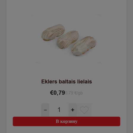
Eklers baltais lielais
€
0,79
0.79 €/gb
Количество
−
+
товара
Eklers
В корзину
baltais