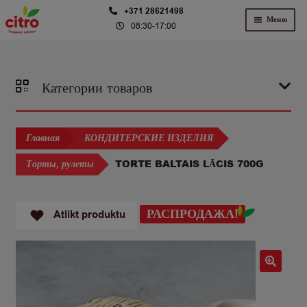
Перейти
Перейти
+371 28621498
Меню
08:30-17:00
к
к
навигации
содержимому
Категории товаров
Главная
КОНДИТЕРСКИЕ ИЗДЕЛИЯ
TORTE BALTAIS LĀCIS 700G
Торты, рулеты
РАСПРОДАЖА!
Atlikt produktu
🔍