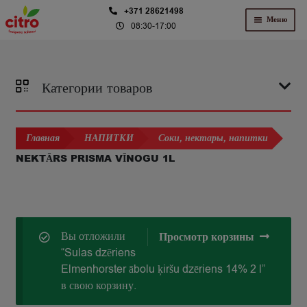
Перейти
Перейти
+371 28621498
Меню
08:30-17:00
к
к
навигации
содержимому
Категории товаров
Главная
НАПИТКИ
Соки, нектары, напитки
NEKTĀRS PRISMA VĪNOGU 1L
Вы отложили
Просмотр корзины
“Sulas dzēriens
Elmenhorster ābolu ķiršu dzēriens 14% 2 l”
в свою корзину.