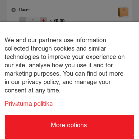
товара
цена
цена:
Sulas
составляла
€2,19.
Пакет
dzēriens
€2,30.
−
+
0,30
×
€
Elmenhorster
Количество
ābolu
товара
ķiršu
€
2,49
Пакет
We and our partners use information
Подытог:
dzēriens
collected through cookies and similar
14%
2
technologies to improve your experience on
Просмотр корзины
l
our site, analyse how you use it and for
marketing purposes. You can find out more
Оформление заказа
in our privacy policy, and manage your
consent at any time.
Privātuma politika
More options
© Citro Ventspils 2026