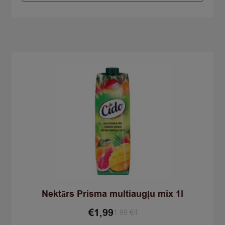
Nektārs Prisma multiaugļu mix 1l
€
1,99
1.99 €/l