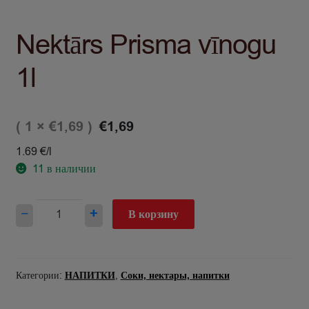
Nektārs Prisma vīnogu
1l
( 1 ×
)
€
1,69
€
1,69
1.69 €/l
11
в наличии
Количество
−
+
В корзину
товара
Nektārs
Prisma
vīnogu
Категории:
НАПИТКИ
,
Соки, нектары, напитки
1l