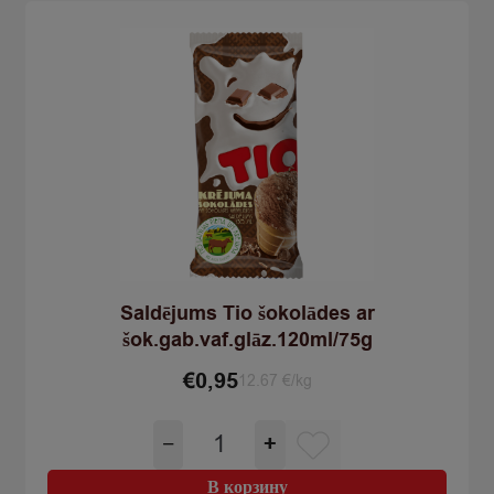
8
x
65g/60ml
520g/480ml
Saldējums Tio šokolādes ar
šok.gab.vaf.glāz.120ml/75g
€
0,95
12.67 €/kg
Количество
−
+
товара
Saldējums
В корзину