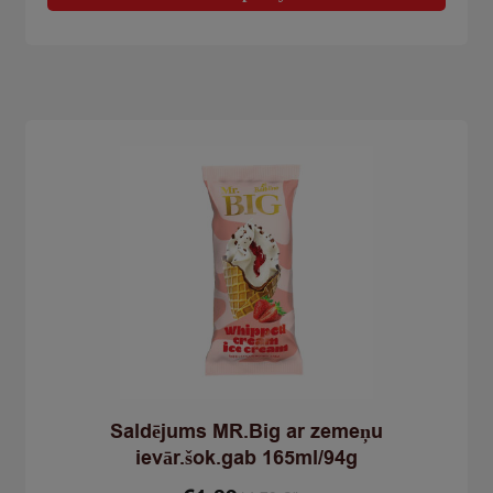
Tio
šokolādes
ar
šok.gab.vaf.glāz.120ml/75g
Saldējums MR.Big ar zemeņu
ievār.šok.gab 165ml/94g