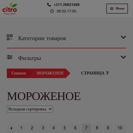
Перейти
Перейти
+371 28621498
Меню
08:30-17:00
к
к
навигации
содержимому
Категории товаров
Фильтры
СТРАНИЦА 7
Главная
МОРОЖЕНОЕ
МОРОЖЕНОЕ
1
2
3
4
5
6
7
8
9
10