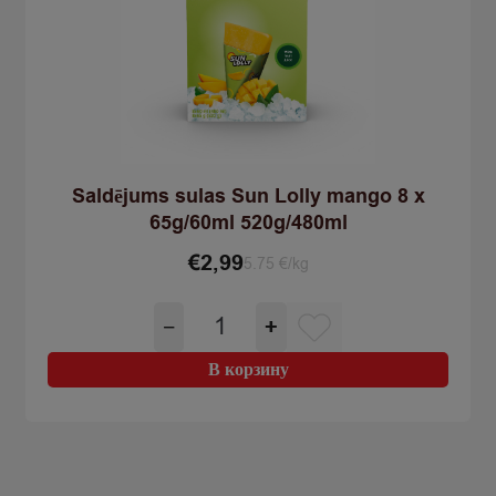
Saldējums sulas Sun Lolly mango 8 x
65g/60ml 520g/480ml
€
2,99
5.75 €/kg
Количество
−
+
товара
Saldējums
В корзину
sulas
Sun
Lolly
mango