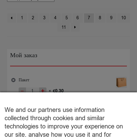
1
2
3
4
5
6
7
8
9
10
11
Мой заказ
Пакет
−
+
0,30
×
€
Количество
товара
€
0,30
Пакет
We and our partners use information
Подытог:
collected through cookies and similar
technologies to improve your experience on
Просмотр корзины
our site, analyse how you use it and for