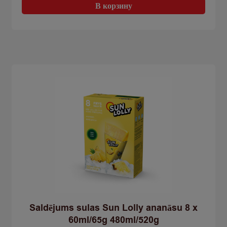
Saldējums
В корзину
Karlsons
ābolu-
upeņu
100ml/75g
Saldējums sulas Sun Lolly ananāsu 8 x
60ml/65g 480ml/520g