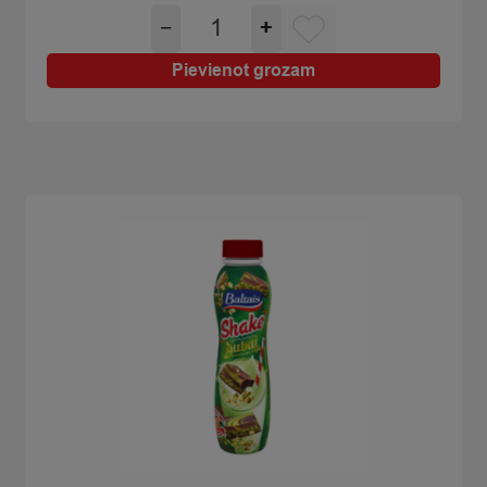
Jogurts
−
+
Baltais
Skyr
Pievienot grozam
zemeņu
300g
quantity