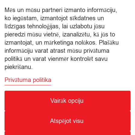
mango
Iepakojums
un
quantity
Mēs un mūsu partneri izmanto informāciju,
čia
€
2,45
ko iegūstam, izmantojot sīkdatnes un
Starpsumma:
sēklām
līdzīgas tehnoloģijas, lai uzlabotu jūsu
700g
quantity
pieredzi mūsu vietnē, izanalizētu, kā jūs to
Apskatīt grozu
izmantojat, un mārketinga nolūkos. Plašāku
informāciju varat atrast mūsu privātuma
Apmaksa
politikā un varat vienmēr kontrolēt savu
piekrišanu.
Privātuma politika
Vairāk opciju
© Citro Ventspils 2026
Atspējot visu
SPECIĀLĀ ATĻAUJA ALKOHOLISKO DZĒRIENU
MAZUMTIRDZNIECĪBAI: SĒRIJA MT Nr. 00000000736.