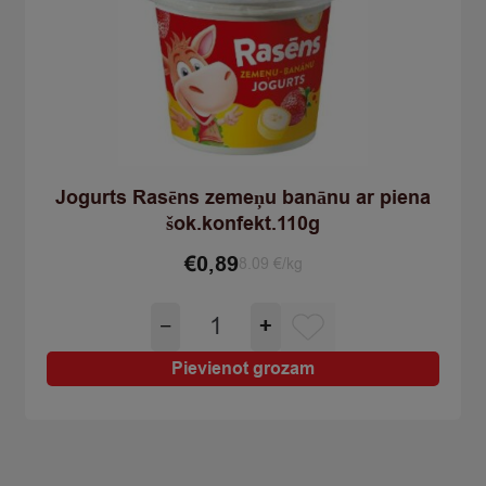
Jogurts Rasēns zemeņu banānu ar piena
šok.konfekt.110g
€
0,89
8.09 €/kg
Jogurts
−
+
Rasēns
zemeņu
Pievienot grozam
banānu
ar
piena
šok.konfekt.110g