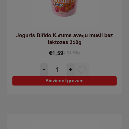
Jogurts Bifido Kārums aveņu musli bez
laktozes 350g
€
1,59
4.54 €/kg
Jogurts
−
+
Bifido
Kārums
Pievienot grozam
aveņu
musli
bez
laktozes
350g
quantity