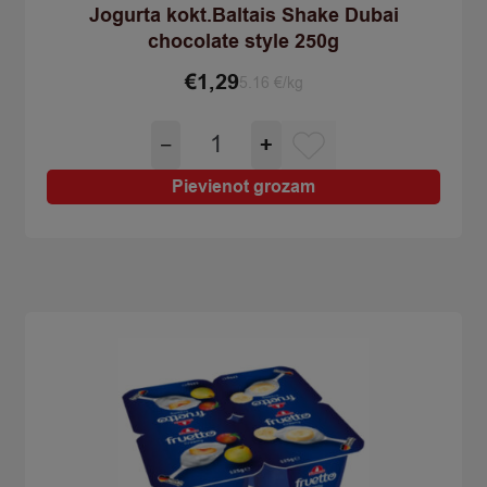
Jogurta kokt.Baltais Shake Dubai
chocolate style 250g
€
1,29
5.16 €/kg
Jogurta
−
+
kokt.Baltais
Shake
Pievienot grozam
Dubai
chocolate
style
250g
quantity