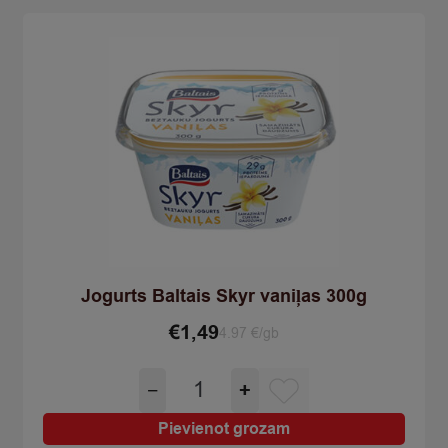
Jogurts Baltais Skyr vaniļas 300g
€
1,49
4.97 €/gb
Jogurts
−
+
Baltais
Skyr
Pievienot grozam