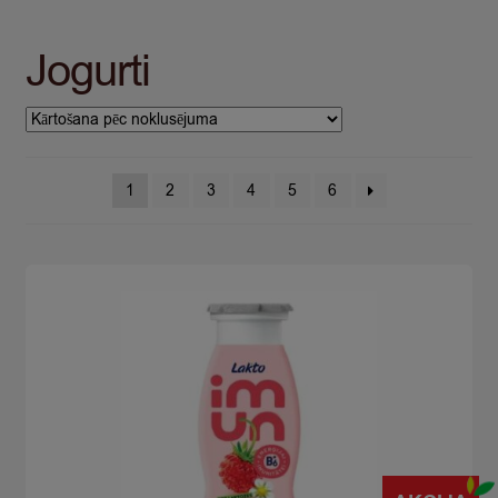
Jogurti
1
2
3
4
5
6