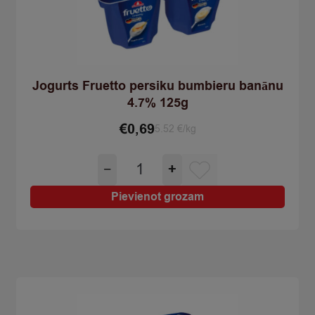
Jogurts Fruetto persiku bumbieru banānu
4.7% 125g
€
0,69
5.52 €/kg
Jogurts
−
+
Fruetto
persiku
Pievienot grozam
bumbieru
banānu
4.7%
125g
quantity