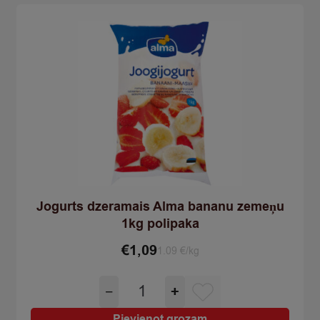
quantity
Jogurts dzeramais Alma bananu zemeņu
1kg polipaka
€
1,09
1.09 €/kg
Jogurts
−
+
dzeramais
Alma
Pievienot grozam