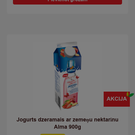
bananu
zemeņu
1kg
polipaka
quantity
AKCIJA
Jogurts dzeramais ar zemeņu nektarīnu
Alma 900g