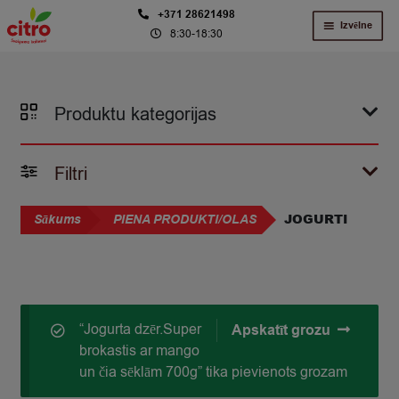
Skip
Skip
+371 28621498
Izvēlne
8:30-18:30
to
to
navigation
content
Produktu kategorijas
Filtri
JOGURTI
Sākums
PIENA PRODUKTI/OLAS
“Jogurta dzēr.Super
Apskatīt grozu
brokastis ar mango
un čia sēklām 700g” tika pievienots grozam