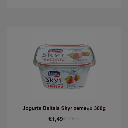
vaniļas
300g
quantity
Jogurts Baltais Skyr zemeņu 300g
€
1,49
4.97 €/kg