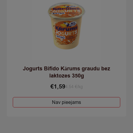
Jogurts Bifido Kārums graudu bez
laktozes 350g
€
1,59
4.54 €/kg
Nav pieejams