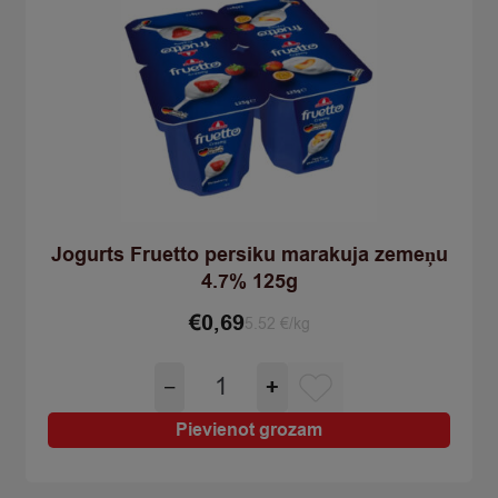
Jogurts Fruetto persiku marakuja zemeņu
4.7% 125g
€
0,69
5.52 €/kg
Jogurts
−
+
Fruetto
persiku
Pievienot grozam
marakuja
zemeņu