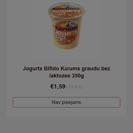
Jogurts Bifido Kārums graudu bez
laktozes 350g
€
1,59
4.54 €/kg
Nav pieejams