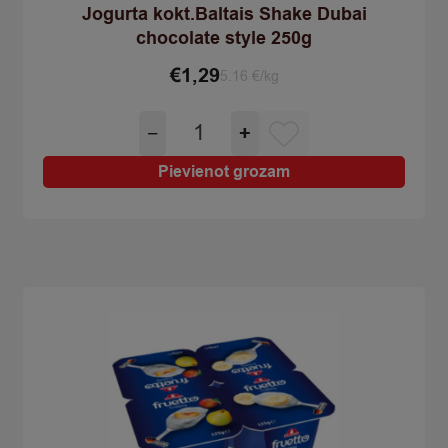
Jogurta kokt.Baltais Shake Dubai
chocolate style 250g
€
1,29
5.16 €/kg
Jogurta
−
+
kokt.Baltais
Shake
Pievienot grozam
Dubai
chocolate
style
250g
quantity