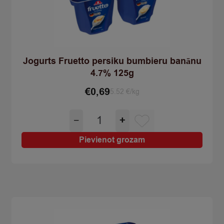
Jogurts Fruetto persiku bumbieru banānu
4.7% 125g
€
0,69
5.52 €/kg
Jogurts
−
+
Fruetto
persiku
Pievienot grozam
bumbieru
banānu
4.7%
125g
quantity