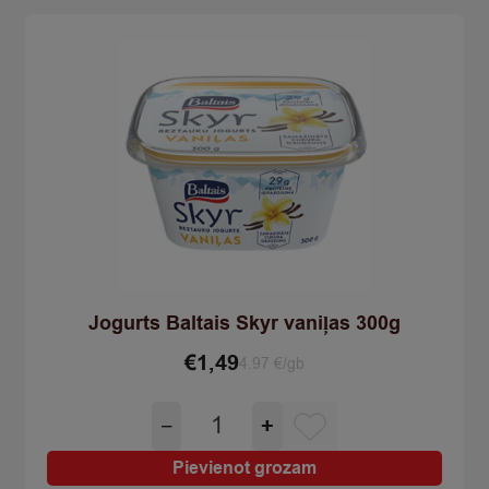
Jogurts Baltais Skyr vaniļas 300g
€
1,49
4.97 €/gb
Jogurts
−
+
Baltais
Skyr
Pievienot grozam