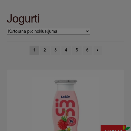
Jogurti
1
2
3
4
5
6