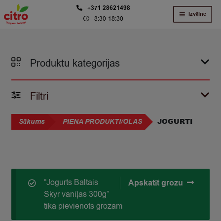
Skip
Skip
+371 28621498
Izvēlne
8:30-18:30
to
to
navigation
content
Produktu kategorijas
Filtri
JOGURTI
Sākums
PIENA PRODUKTI/OLAS
“Jogurts Baltais
Apskatīt grozu
Skyr vaniļas 300g”
tika pievienots grozam