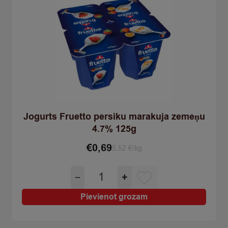
Jogurts Fruetto persiku marakuja zemeņu
4.7% 125g
€
0,69
5.52 €/kg
Jogurts
−
+
Fruetto
persiku
Pievienot grozam
marakuja
zemeņu