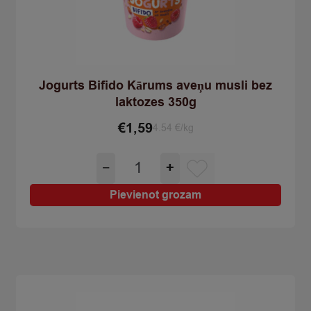
Jogurts Bifido Kārums aveņu musli bez
laktozes 350g
€
1,59
4.54 €/kg
Jogurts
−
+
Bifido
Kārums
Pievienot grozam
aveņu
musli
bez
laktozes
350g
quantity