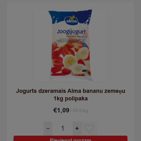
quantity
Jogurts dzeramais Alma bananu zemeņu
1kg polipaka
€
1,09
1.09 €/kg
Jogurts
−
+
dzeramais
Alma
Pievienot grozam