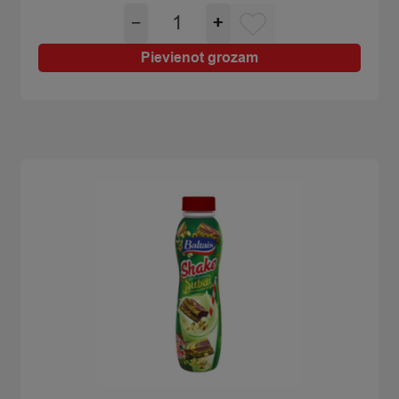
Jogurts
−
+
Baltais
Skyr
Pievienot grozam
zemeņu
300g
quantity