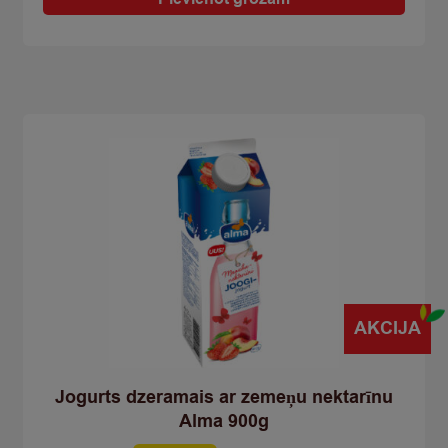
bananu
zemeņu
1kg
polipaka
quantity
AKCIJA
Jogurts dzeramais ar zemeņu nektarīnu
Alma 900g