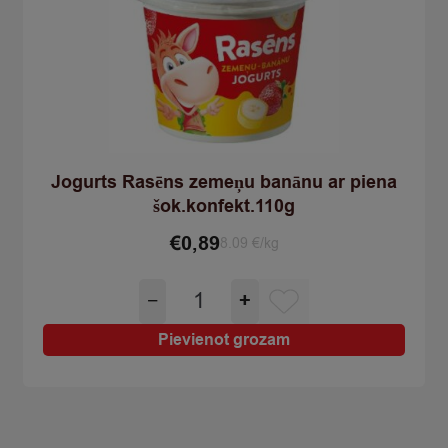
Jogurts Rasēns zemeņu banānu ar piena
šok.konfekt.110g
€
0,89
8.09 €/kg
Jogurts
−
+
Rasēns
zemeņu
Pievienot grozam
banānu
ar
piena
šok.konfekt.110g