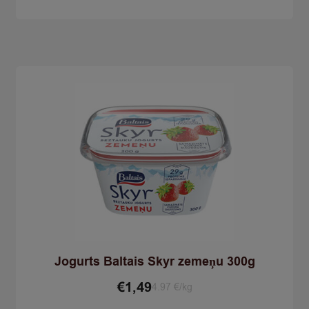
vaniļas
300g
quantity
Jogurts Baltais Skyr zemeņu 300g
€
1,49
4.97 €/kg