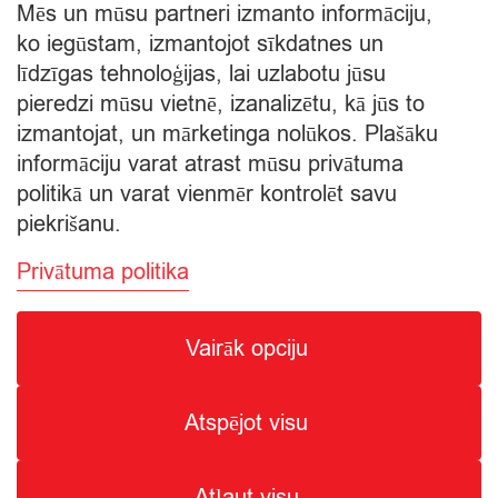
quantity
quantity
Mēs un mūsu partneri izmanto informāciju,
€
1,79
ko iegūstam, izmantojot sīkdatnes un
Starpsumma:
līdzīgas tehnoloģijas, lai uzlabotu jūsu
pieredzi mūsu vietnē, izanalizētu, kā jūs to
Apskatīt grozu
izmantojat, un mārketinga nolūkos. Plašāku
informāciju varat atrast mūsu privātuma
Apmaksa
politikā un varat vienmēr kontrolēt savu
piekrišanu.
Privātuma politika
Vairāk opciju
© Citro Ventspils 2026
Atspējot visu
SPECIĀLĀ ATĻAUJA ALKOHOLISKO DZĒRIENU
MAZUMTIRDZNIECĪBAI: SĒRIJA MT Nr. 00000000736.
ALKOHOLISKO DZĒRIENU IEGĀDE UN PIEGĀDE ATĻAUTA NO
Atļaut visu